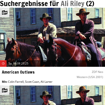
Suchergebnisse für
Ali Riley
(
2
)
Sa, 08.08 23:25
American Outlaws
ZDF Neo
Western
(USA 2001)
Mit
:
Colin Farrell
,
Scott Caan
,
Ali Larter