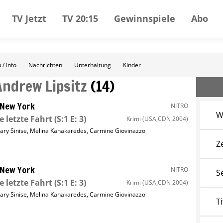
TV Jetzt
TV 20:15
Gewinnspiele
Abo
 / Info
Nachrichten
Unterhaltung
Kinder
Andrew Lipsitz
(
14
)
 New York
NITRO
W
e letzte Fahrt
(S:1 E: 3)
Krimi
(USA,CDN 2004)
ary Sinise
,
Melina Kanakaredes
,
Carmine Giovinazzo
Z
 New York
NITRO
S
e letzte Fahrt
(S:1 E: 3)
Krimi
(USA,CDN 2004)
ary Sinise
,
Melina Kanakaredes
,
Carmine Giovinazzo
Ti