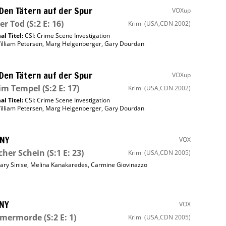
 Den Tätern auf der Spur
VOXup
ger Tod
(S:2 E: 16)
Krimi
(USA,CDN 2002)
al Titel:
CSI: Crime Scene Investigation
illiam Petersen
,
Marg Helgenberger
,
Gary Dourdan
 Den Tätern auf der Spur
VOXup
 im Tempel
(S:2 E: 17)
Krimi
(USA,CDN 2002)
al Titel:
CSI: Crime Scene Investigation
illiam Petersen
,
Marg Helgenberger
,
Gary Dourdan
 NY
VOX
cher Schein
(S:1 E: 23)
Krimi
(USA,CDN 2005)
ary Sinise
,
Melina Kanakaredes
,
Carmine Giovinazzo
 NY
VOX
mermorde
(S:2 E: 1)
Krimi
(USA,CDN 2005)