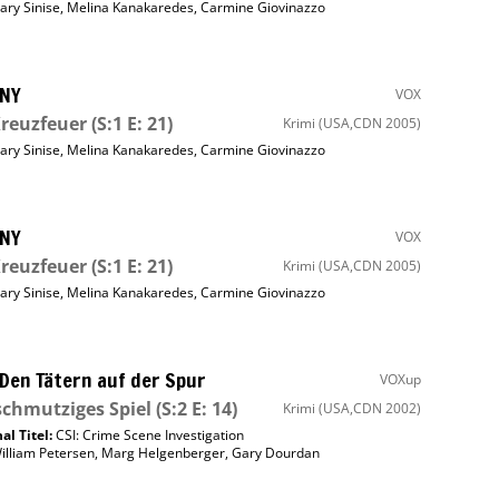
ary Sinise
,
Melina Kanakaredes
,
Carmine Giovinazzo
 NY
VOX
reuzfeuer
(S:1 E: 21)
Krimi
(USA,CDN 2005)
ary Sinise
,
Melina Kanakaredes
,
Carmine Giovinazzo
 NY
VOX
reuzfeuer
(S:1 E: 21)
Krimi
(USA,CDN 2005)
ary Sinise
,
Melina Kanakaredes
,
Carmine Giovinazzo
 Den Tätern auf der Spur
VOXup
schmutziges Spiel
(S:2 E: 14)
Krimi
(USA,CDN 2002)
al Titel:
CSI: Crime Scene Investigation
illiam Petersen
,
Marg Helgenberger
,
Gary Dourdan