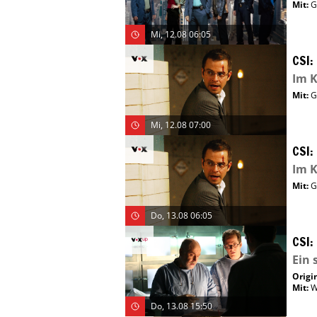
Mit
:
G
Mi, 12.08 06:05
CSI:
Im K
Mit
:
G
Mi, 12.08 07:00
CSI:
Im K
Mit
:
G
Do, 13.08 06:05
CSI:
Ein 
Origin
Mit
:
W
Do, 13.08 15:50