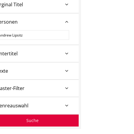
rginal Titel
ersonen
ersonen
ntertitel
exte
aster-Filter
enreauswahl
Suche