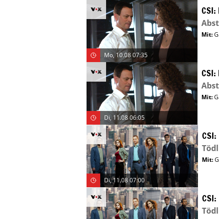
CSI:
Abst
Mit
:
G
Mo, 10.08 07:35
CSI:
Abst
Mit
:
G
Di, 11.08 06:05
CSI:
Tödl
Mit
:
G
Di, 11.08 07:00
CSI:
Tödl