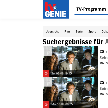
TV-Programm
Übersicht
Film
Serie
Sport
Doku
Suchergebnisse für
CSI:
Sein
Mit
:
G
So, 09.08 19:15
CSI:
Sein
Mit
:
G
Mo, 10.08 00:55