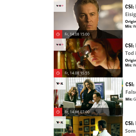
CSI:
Eisi
Origin
Mit
:
W
Fr, 14.08 15:00
CSI:
Tod
Origin
Mit
:
W
Fr, 14.08 15:55
CSI:
Fals
Mit
:
G
Fr, 14.08 07:00
CSI:
Som