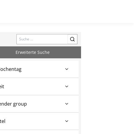
Search
Erweiterte Suche
ochentag
eit
ender group
tel