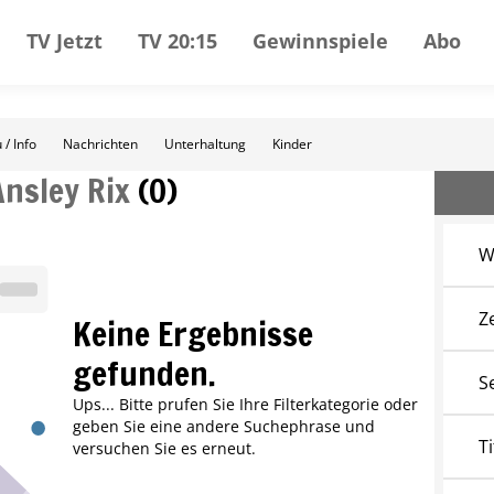
TV Jetzt
TV 20:15
Gewinnspiele
Abo
 / Info
Nachrichten
Unterhaltung
Kinder
Ansley Rix
(
0
)
W
Z
Keine Ergebnisse
gefunden.
S
Ups... Bitte prufen Sie Ihre Filterkategorie oder
geben Sie eine andere Suchephrase und
Ti
versuchen Sie es erneut.