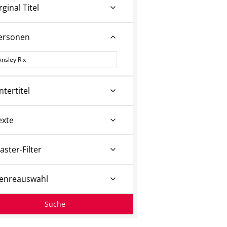
rginal Titel
ersonen
ersonen
ntertitel
exte
aster-Filter
enreauswahl
Suche