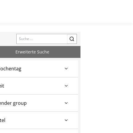
Search
Erweiterte Suche
ochentag
eit
ender group
tel