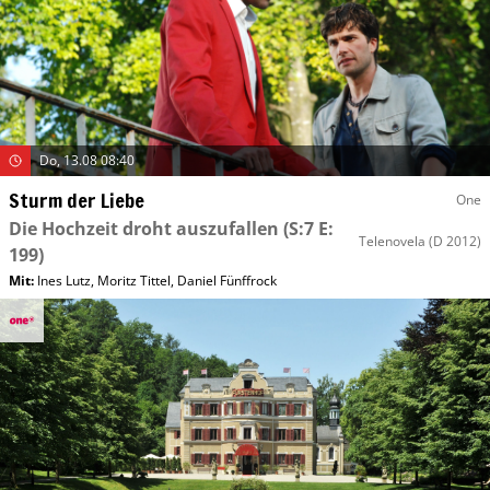
Do, 13.08 08:40
Sturm der Liebe
One
Die Hochzeit droht auszufallen
(S:7 E:
Telenovela
(D 2012)
199)
Mit
:
Ines Lutz
,
Moritz Tittel
,
Daniel Fünffrock