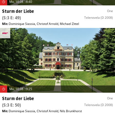
Mo, 10.08 18:40
Sturm der Liebe
One
(S:3 E: 49)
Telenovela
(D 2008)
Mit
:
Dominique Siassia
,
Christof Arnold
,
Michael Zittel
Mo, 10.08 19:25
Sturm der Liebe
One
(S:3 E: 50)
Telenovela
(D 2008)
Mit
:
Dominique Siassia
,
Christof Arnold
,
Nils Brunkhorst