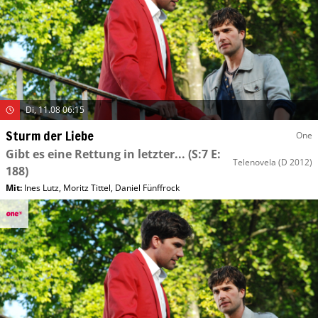
Di, 11.08 06:15
Sturm der Liebe
One
Gibt es eine Rettung in letzter...
(S:7 E:
Telenovela
(D 2012)
188)
Mit
:
Ines Lutz
,
Moritz Tittel
,
Daniel Fünffrock