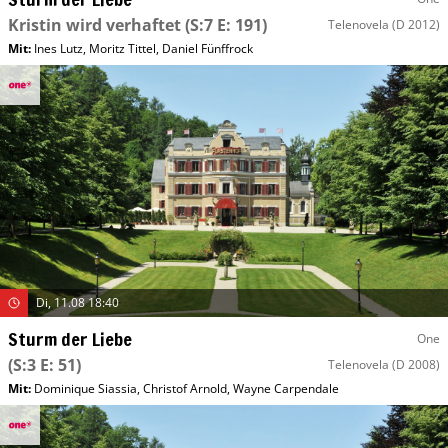
Kristin wird verhaftet
(S:7 E: 191)
Telenovela
(D 2012)
Mit
:
Ines Lutz
,
Moritz Tittel
,
Daniel Fünffrock
Di, 11.08 18:40
Sturm der Liebe
One
(S:3 E: 51)
Telenovela
(D 2008)
Mit
:
Dominique Siassia
,
Christof Arnold
,
Wayne Carpendale