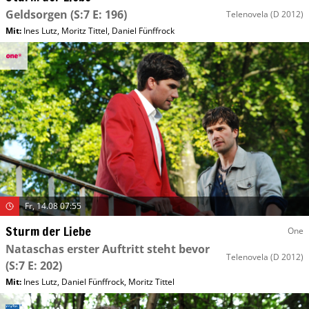
Geldsorgen
(S:7 E: 196)
Telenovela
(D 2012)
Mit
:
Ines Lutz
,
Moritz Tittel
,
Daniel Fünffrock
Fr, 14.08 07:55
Sturm der Liebe
One
Nataschas erster Auftritt steht bevor
Telenovela
(D 2012)
(S:7 E: 202)
Mit
:
Ines Lutz
,
Daniel Fünffrock
,
Moritz Tittel