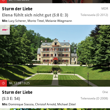
Sturm der Liebe
MDR
Elena fühlt sich nicht gut
(S:8 E: 3)
Telenovela
(D 2012)
Mit
:
Lucy Scherer
,
Moritz Tittel
,
Melanie Wiegmann
Mi, 12.08 19:25
Sturm der Liebe
One
(S:3 E: 54)
Telenovela
(D 2008)
Mit
:
Dominique Siassia
,
Christof Arnold
,
Michael Zittel