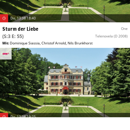
Do, 13.08 18:40
Sturm der Liebe
One
(S:3 E: 55)
Telenovela
(D 2008)
Mit
:
Dominique Siassia
,
Christof Arnold
,
Nils Brunkhorst
Do, 13.08 19:25
Sturm der Liebe
One