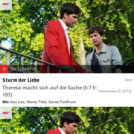
Do, 13.08 07:05
Sturm der Liebe
One
Theresa macht sich auf die Suche
(S:7 E:
Telenovela
(D 2012)
197)
Mit
:
Ines Lutz
,
Moritz Tittel
,
Daniel Fünffrock