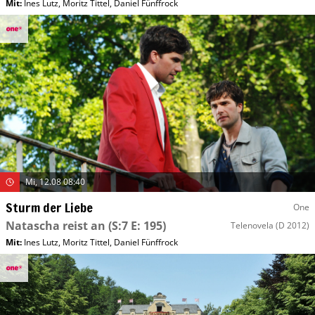
Mit
:
Ines Lutz
,
Moritz Tittel
,
Daniel Fünffrock
Mi, 12.08 08:40
Sturm der Liebe
One
Natascha reist an
(S:7 E: 195)
Telenovela
(D 2012)
Mit
:
Ines Lutz
,
Moritz Tittel
,
Daniel Fünffrock