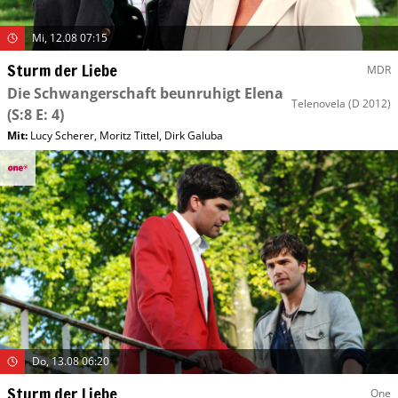
Mi, 12.08 07:15
Sturm der Liebe
MDR
Die Schwangerschaft beunruhigt Elena
Telenovela
(D 2012)
(S:8 E: 4)
Mit
:
Lucy Scherer
,
Moritz Tittel
,
Dirk Galuba
Do, 13.08 06:20
Sturm der Liebe
One