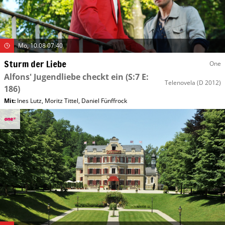
Mo, 10.08 07:40
Sturm der Liebe
One
Alfons' Jugendliebe checkt ein
(S:7 E:
Telenovela
(D 2012)
186)
Mit
:
Ines Lutz
,
Moritz Tittel
,
Daniel Fünffrock