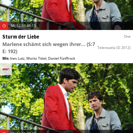
Mi, 12.08 06:15
Sturm der Liebe
One
Marlene schämt sich wegen ihrer...
(S:7
Telenovela
(D 2012)
E: 192)
Mit
:
Ines Lutz
,
Moritz Tittel
,
Daniel Fünffrock