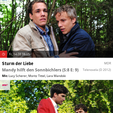
Fr, 14.08 08:05
Sturm der Liebe
MDR
Mandy hilft den Sonnbichlers
(S:8 E: 9)
Telenovela
(D 2012)
Mit
:
Lucy Scherer
,
Moritz Tittel
,
Lara Mandoki