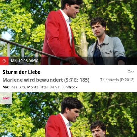
Mo, 10.08 06:50
Sturm der Liebe
One
Marlene wird bewundert
(S:7 E: 185)
Telenovela
(D 2012)
Mit
:
Ines Lutz
,
Moritz Tittel
,
Daniel Fünffrock