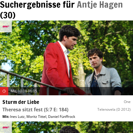
Suchergebnisse für
Antje Hagen
(
30
)
Mo, 10.08 06:05
Sturm der Liebe
One
Theresa sitzt fest
(S:7 E: 184)
Telenovela
(D 2012)
Mit
:
Ines Lutz
,
Moritz Tittel
,
Daniel Fünffrock