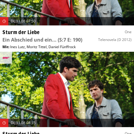
Di, 11.08 07:50
Sturm der Liebe
One
Ein Abschied und ein...
(S:7 E: 190)
Telenovela
(D 2012)
Mit
:
Ines Lutz
,
Moritz Tittel
,
Daniel Fünffrock
Di, 11.08 08:35
Sturm der Liebe
One