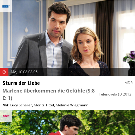
Mo, 10.08 08:05
Sturm der Liebe
MDR
Marlene überkommen die Gefühle
(S:8
Telenovela
(D 2012)
E: 1)
Mit
:
Lucy Scherer
,
Moritz Tittel
,
Melanie Wiegmann