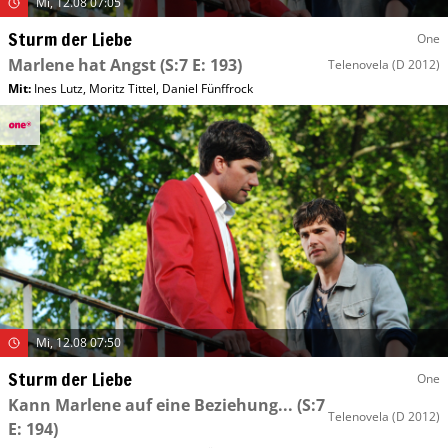
Mi, 12.08 07:05
Sturm der Liebe
One
Marlene hat Angst
(S:7 E: 193)
Telenovela
(D 2012)
Mit
:
Ines Lutz
,
Moritz Tittel
,
Daniel Fünffrock
Mi, 12.08 07:50
Sturm der Liebe
One
Kann Marlene auf eine Beziehung...
(S:7
Telenovela
(D 2012)
E: 194)