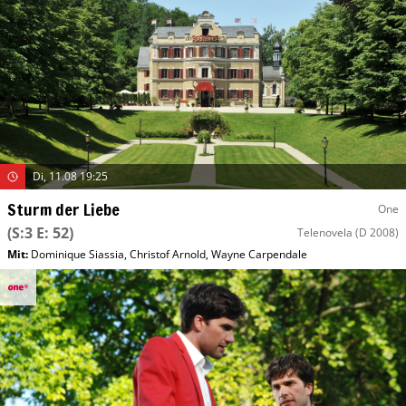
Di, 11.08 19:25
Sturm der Liebe
One
(S:3 E: 52)
Telenovela
(D 2008)
Mit
:
Dominique Siassia
,
Christof Arnold
,
Wayne Carpendale