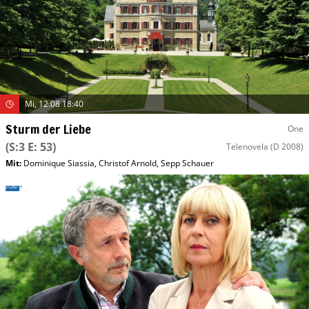
Mi, 12.08 18:40
Sturm der Liebe
One
(S:3 E: 53)
Telenovela
(D 2008)
Mit
:
Dominique Siassia
,
Christof Arnold
,
Sepp Schauer