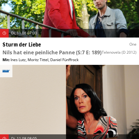
Di, 11.08 07:00
Sturm der Liebe
One
Nils hat eine peinliche Panne
(S:7 E: 189)
Telenovela
(D 2012)
Mit
:
Ines Lutz
,
Moritz Tittel
,
Daniel Fünffrock
Di, 11.08 08:05