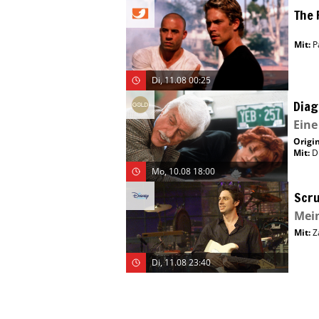
The 
Mit
:
P
Di, 11.08 00:25
Diag
Eine
Origin
Mit
:
D
Mo, 10.08 18:00
Scru
Mei
Mit
:
Z
Di, 11.08 23:40