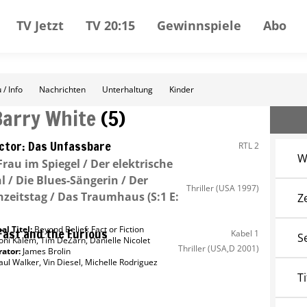
TV Jetzt
TV 20:15
Gewinnspiele
Abo
 / Info
Nachrichten
Unterhaltung
Kinder
Barry White
(
5
)
ctor: Das Unfassbare
RTL 2
W
Frau im Spiegel / Der elektrische
l / Die Blues-Sängerin / Der
Thriller
(USA 1997)
zeitstag / Das Traumhaus
(S:1 E:
Z
al Titel:
Beyond Belief: Fact or Fiction
Fast and the Furious
Kabel 1
S
oni Kalem
,
Tim DeZarn
,
Danielle Nicolet
Thriller
(USA,D 2001)
ator
:
James Brolin
aul Walker
,
Vin Diesel
,
Michelle Rodriguez
Ti