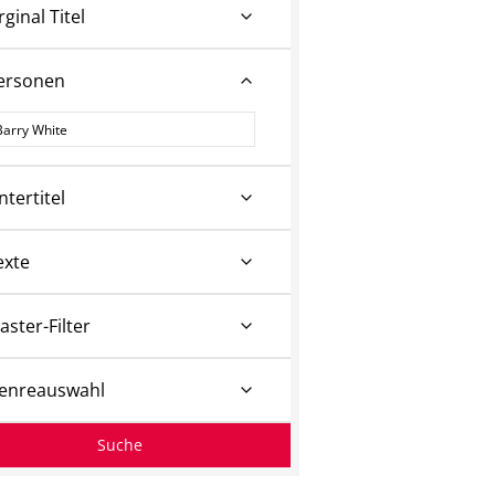
rginal Titel
ersonen
ersonen
ntertitel
exte
aster-Filter
enreauswahl
Suche