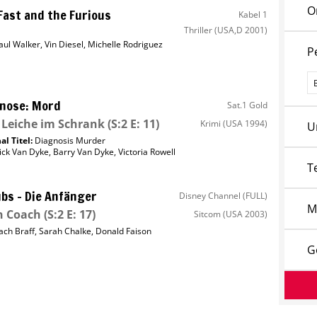
O
Fast and the Furious
Kabel 1
Thriller
(USA,D 2001)
aul Walker
,
Vin Diesel
,
Michelle Rodriguez
P
P
nose: Mord
Sat.1 Gold
 Leiche im Schrank
(S:2 E: 11)
Krimi
(USA 1994)
U
al Titel:
Diagnosis Murder
ick Van Dyke
,
Barry Van Dyke
,
Victoria Rowell
T
bs – Die Anfänger
Disney Channel (FULL)
M
n Coach
(S:2 E: 17)
Sitcom
(USA 2003)
ach Braff
,
Sarah Chalke
,
Donald Faison
G