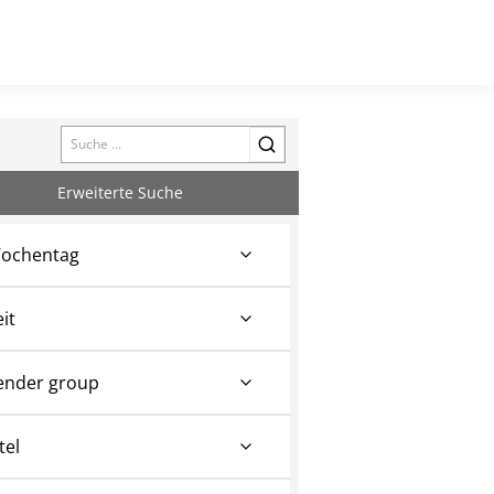
Search
Erweiterte Suche
ochentag
eit
ender group
tel