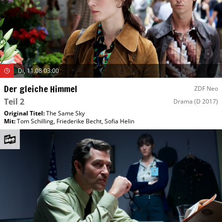
Di, 11.08 03:00
Der gleiche Himmel
ZDF Neo
Teil 2
Drama
(D 2017)
Original Titel:
The Same Sky
Mit
:
Tom Schilling
,
Friederike Becht
,
Sofia Helin