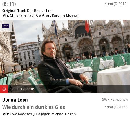
(E: 11)
Krimi
(D 2015)
Original Titel:
Der Beobachter
Mit
:
Christiane Paul
,
Cia Allan
,
Karoline Eichhorn
Sa, 15.08 22:05
Donna Leon
SWR-Fernsehen
Wie durch ein dunkles Glas
Krimi
(D 2009)
Mit
:
Uwe Kockisch
,
Julia Jäger
,
Michael Degen