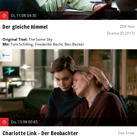
Di, 11.08 04:30
Der gleiche Himmel
ZDF Neo
Drama
(D 2017)
Original Titel:
The Same Sky
Mit
:
Tom Schilling
,
Friederike Becht
,
Ben Becker
Do, 13.08 00:45
Charlotte Link – Der Beobachter
Das Erste