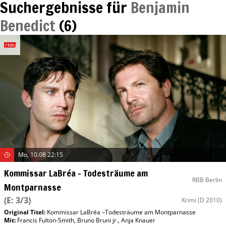
Suchergebnisse für
Benjamin
Benedict
(
6
)
Mo, 10.08 22:15
Kommissar LaBréa – Todesträume am
RBB Berlin
Montparnasse
(E: 3/3)
Krimi
(D 2010)
Original Titel:
Kommissar LaBréa –Todesträume am Montparnasse
Mit
:
Francis Fulton-Smith
,
Bruno Bruni jr.
,
Anja Knauer