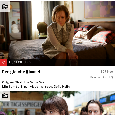
Di, 11.08 01:25
Der gleiche Himmel
ZDF Neo
Drama
(D 2017)
Original Titel:
The Same Sky
Mit
:
Tom Schilling
,
Friederike Becht
,
Sofia Helin