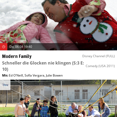
Do, 06.08 19:40
Modern Family
Disney Channel (FULL)
Schneller die Glocken nie klingen
(S:3 E:
Comedy
(USA 2011)
10)
Mit
:
Ed O'Neill
,
Sofía Vergara
,
Julie Bowen