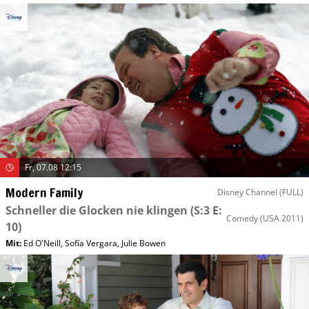
Fr, 07.08 12:15
Modern Family
Disney Channel (FULL)
Schneller die Glocken nie klingen
(S:3 E:
Comedy
(USA 2011)
10)
Mit
:
Ed O'Neill
,
Sofía Vergara
,
Julie Bowen