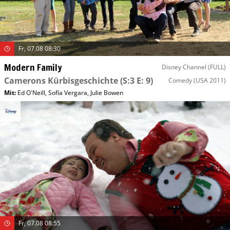
Fr, 07.08 08:30
Modern Family
Disney Channel (FULL)
Camerons Kürbisgeschichte
(S:3 E: 9)
Comedy
(USA 2011)
Mit
:
Ed O'Neill
,
Sofía Vergara
,
Julie Bowen
Fr, 07.08 08:55