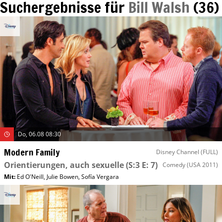
Suchergebnisse für
Bill Walsh
(
36
)
Do, 06.08 08:30
Modern Family
Disney Channel (FULL)
Orientierungen, auch sexuelle
(S:3 E: 7)
Comedy
(USA 2011)
Mit
:
Ed O'Neill
,
Julie Bowen
,
Sofía Vergara