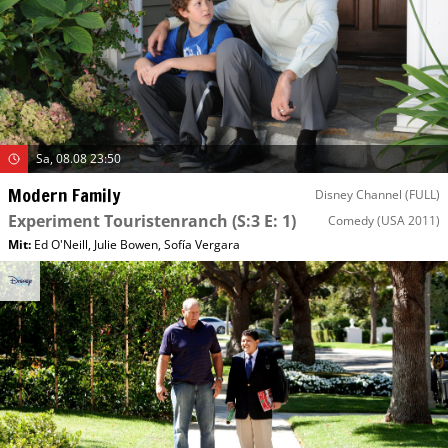
Sa, 08.08 23:50
Modern Family
Disney Channel (FULL)
Experiment Touristenranch
(S:3 E: 1)
Comedy
(USA 2011)
Mit
:
Ed O'Neill
,
Julie Bowen
,
Sofía Vergara