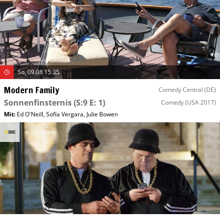
So, 09.08 15:35
Modern Family
Comedy Central (DE)
Sonnenfinsternis
(S:9 E: 1)
Comedy
(USA 2017)
Mit
:
Ed O'Neill
,
Sofía Vergara
,
Julie Bowen