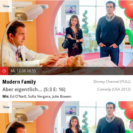
Mi, 12.08 08:55
Modern Family
Disney Channel (FULL)
Aber eigentlich...
(S:3 E: 16)
Comedy
(USA 2012)
Mit
:
Ed O'Neill
,
Sofía Vergara
,
Julie Bowen