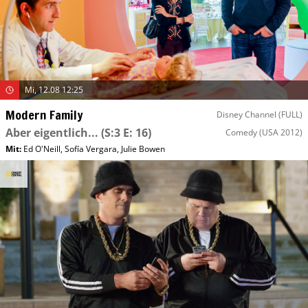
Mi, 12.08 12:25
Modern Family
Disney Channel (FULL)
Aber eigentlich...
(S:3 E: 16)
Comedy
(USA 2012)
Mit
:
Ed O'Neill
,
Sofía Vergara
,
Julie Bowen