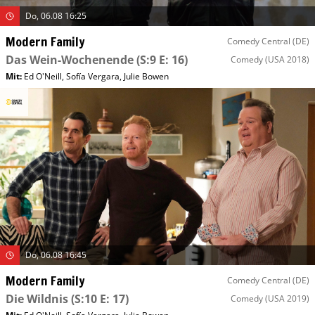
Do, 06.08 16:25
Modern Family
Comedy Central (DE)
Das Wein-Wochenende
(S:9 E: 16)
Comedy
(USA 2018)
Mit
:
Ed O'Neill
,
Sofía Vergara
,
Julie Bowen
Do, 06.08 16:45
Modern Family
Comedy Central (DE)
Die Wildnis
(S:10 E: 17)
Comedy
(USA 2019)