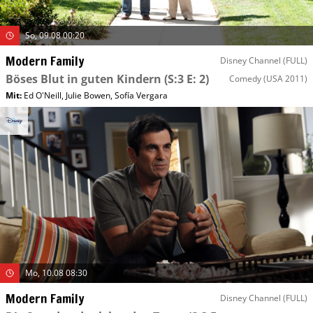
So, 09.08 00:20
Modern Family
Disney Channel (FULL)
Böses Blut in guten Kindern
(S:3 E: 2)
Comedy
(USA 2011)
Mit
:
Ed O'Neill
,
Julie Bowen
,
Sofía Vergara
Mo, 10.08 08:30
Modern Family
Disney Channel (FULL)