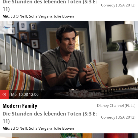
Die Stunden des lebenden Toten
(S:3 E:
Comedy
(USA 2012)
11)
Mit
:
Ed O'Neill
,
Sofía Vergara
,
Julie Bowen
Mo, 10.08 12:00
Modern Family
Disney Channel (FULL)
Die Stunden des lebenden Toten
(S:3 E:
Comedy
(USA 2012)
11)
Mit
:
Ed O'Neill
,
Sofía Vergara
,
Julie Bowen