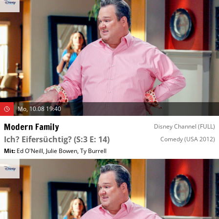
Mo, 10.08 19:40
Modern Family
Disney Channel (FULL)
Ich? Eifersüchtig?
(S:3 E: 14)
Comedy
(USA 2012)
Mit
:
Ed O'Neill
,
Julie Bowen
,
Ty Burrell