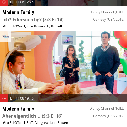
Di, 11.08 12:25
Modern Family
Disney Channel (FULL)
Ich? Eifersüchtig?
(S:3 E: 14)
Comedy
(USA 2012)
Mit
:
Ed O'Neill
,
Julie Bowen
,
Ty Burrell
Di, 11.08 19:40
Modern Family
Disney Channel (FULL)
Aber eigentlich...
(S:3 E: 16)
Comedy
(USA 2012)
Mit
:
Ed O'Neill
,
Sofía Vergara
,
Julie Bowen