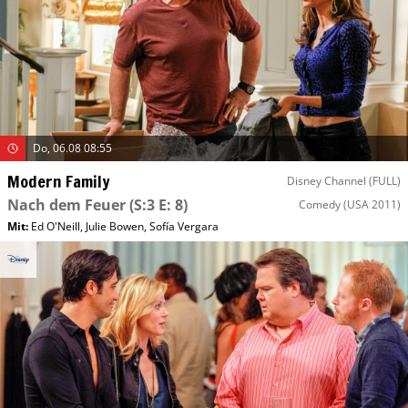
Do, 06.08 08:55
Modern Family
Disney Channel (FULL)
Nach dem Feuer
(S:3 E: 8)
Comedy
(USA 2011)
Mit
:
Ed O'Neill
,
Julie Bowen
,
Sofía Vergara