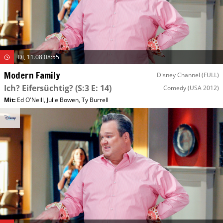
Di, 11.08 08:55
Modern Family
Disney Channel (FULL)
Ich? Eifersüchtig?
(S:3 E: 14)
Comedy
(USA 2012)
Mit
:
Ed O'Neill
,
Julie Bowen
,
Ty Burrell