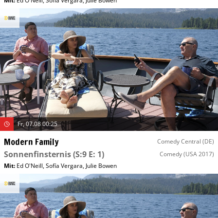
Mit
:
Ed O'Neill
,
Sofía Vergara
,
Julie Bowen
Fr, 07.08 00:25
Modern Family
Comedy Central (DE)
Sonnenfinsternis
(S:9 E: 1)
Comedy
(USA 2017)
Mit
:
Ed O'Neill
,
Sofía Vergara
,
Julie Bowen