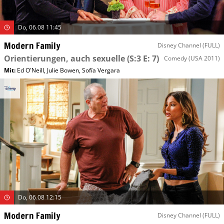
Do, 06.08 11:45
Modern Family
Disney Channel (FULL)
Orientierungen, auch sexuelle
(S:3 E: 7)
Comedy
(USA 2011)
Mit
:
Ed O'Neill
,
Julie Bowen
,
Sofía Vergara
Do, 06.08 12:15
Modern Family
Disney Channel (FULL)