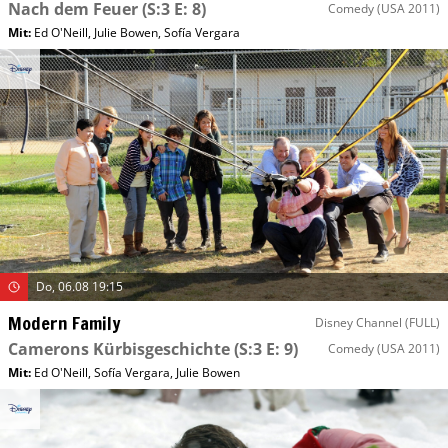
Nach dem Feuer
(S:3 E: 8)
Comedy
(USA 2011)
Mit
:
Ed O'Neill
,
Julie Bowen
,
Sofía Vergara
Do, 06.08 19:15
Modern Family
Disney Channel (FULL)
Camerons Kürbisgeschichte
(S:3 E: 9)
Comedy
(USA 2011)
Mit
:
Ed O'Neill
,
Sofía Vergara
,
Julie Bowen