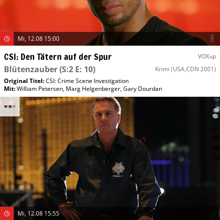
Mi, 12.08 15:00
CSI: Den Tätern auf der Spur
VOXup
Blütenzauber
(S:2 E: 10)
Krimi
(USA,CDN 2001)
Original Titel:
CSI: Crime Scene Investigation
Mit
:
William Petersen
,
Marg Helgenberger
,
Gary Dourdan
Mi, 12.08 15:55