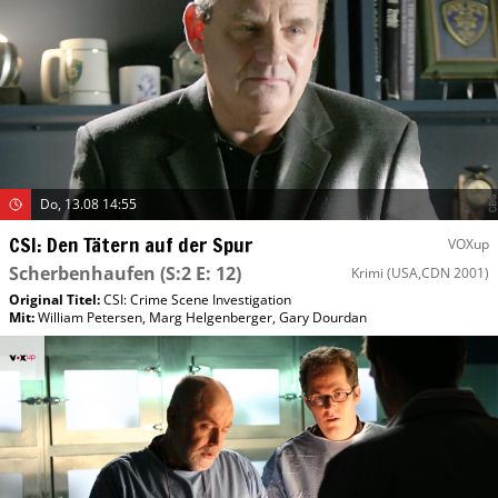
Do, 13.08 14:55
CSI: Den Tätern auf der Spur
VOXup
Scherbenhaufen
(S:2 E: 12)
Krimi
(USA,CDN 2001)
Original Titel:
CSI: Crime Scene Investigation
Mit
:
William Petersen
,
Marg Helgenberger
,
Gary Dourdan