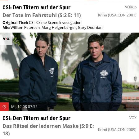
CSI: Den Tätern auf der Spur
VOXup
Der Tote im Fahrstuhl
(S:2 E: 11)
Krimi
(USA,CDN 2001)
Original Titel:
CSI: Crime Scene Investigation
Mit
:
William Petersen
,
Marg Helgenberger
,
Gary Dourdan
Mi, 12.08 07:55
CSI: Den Tätern auf der Spur
VOX
Das Rätsel der ledernen Maske
(S:9 E:
Krimi
(USA,CDN 2009)
18)