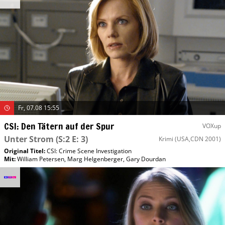
Fr, 07.08 15:55
CSI: Den Tätern auf der Spur
VOXup
Unter Strom
(S:2 E: 3)
Krimi
(USA,CDN 2001)
Original Titel:
CSI: Crime Scene Investigation
Mit
:
William Petersen
,
Marg Helgenberger
,
Gary Dourdan