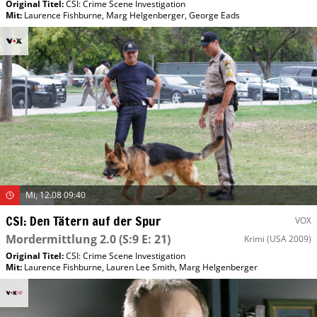
Original Titel:
CSI: Crime Scene Investigation
Mit
:
Laurence Fishburne
,
Marg Helgenberger
,
George Eads
Mi, 12.08 09:40
CSI: Den Tätern auf der Spur
VOX
Mordermittlung 2.0
(S:9 E: 21)
Krimi
(USA 2009)
Original Titel:
CSI: Crime Scene Investigation
Mit
:
Laurence Fishburne
,
Lauren Lee Smith
,
Marg Helgenberger