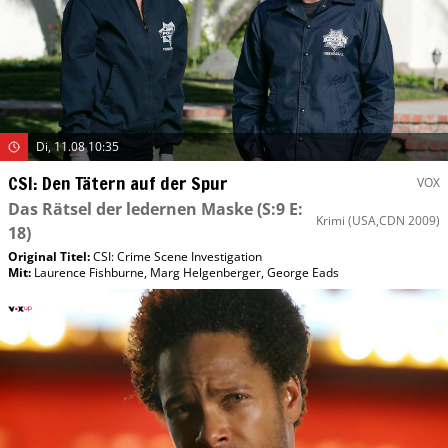
Di, 11.08 10:35
CSI: Den Tätern auf der Spur
VOX
Das Rätsel der ledernen Maske
(S:9 E:
Krimi
(USA,CDN 2009)
18)
Original Titel:
CSI: Crime Scene Investigation
Mit
:
Laurence Fishburne
,
Marg Helgenberger
,
George Eads