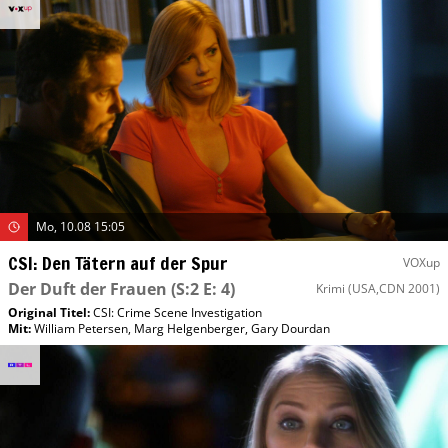
Mo, 10.08 15:05
CSI: Den Tätern auf der Spur
VOXup
Der Duft der Frauen
(S:2 E: 4)
Krimi
(USA,CDN 2001)
Original Titel:
CSI: Crime Scene Investigation
Mit
:
William Petersen
,
Marg Helgenberger
,
Gary Dourdan