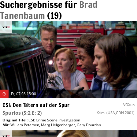
Suchergebnisse für
Brad
Tanenbaum
(
19
)
Fr, 07.08 15:00
CSI: Den Tätern auf der Spur
VOXup
Spurlos
(S:2 E: 2)
Krimi
(USA,CDN 2001)
Original Titel:
CSI: Crime Scene Investigation
Mit
:
William Petersen
,
Marg Helgenberger
,
Gary Dourdan