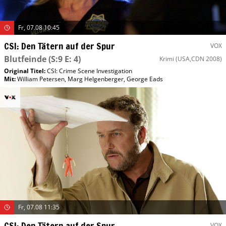
Fr, 07.08 10:45
CSI: Den Tätern auf der Spur
VOX
Blutfeinde
(S:9 E: 4)
Krimi
(USA,CDN 2008)
Original Titel:
CSI: Crime Scene Investigation
Mit
:
William Petersen
,
Marg Helgenberger
,
George Eads
Fr, 07.08 11:35
CSI: Den Tätern auf der Spur
VOX