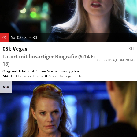
Sa, 08.08 04:30
CSI: Vegas
RTL
Tatort mit bösartiger Biografie
(S:14 E:
Krimi
(USA,CDN 2014)
18)
Original Titel:
CSI: Crime Scene Investigation
Mit
:
Ted Danson
,
Elisabeth Shue
,
George Eads