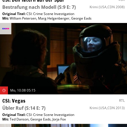
Bestrafung nach Modell
(S:9 E: 7)
Krimi
(USA,CDN 2008)
Original Titel:
CSI: Crime Scene Investigation
Mit
:
William Petersen
,
Marg Helgenberger
,
George Eads
Mo, 10.08 05:15
CSI: Vegas
RTL
Übler Ruf
(S:14 E: 7)
Krimi
(USA,CDN 2013)
Original Titel:
CSI: Crime Scene Investigation
Mit
:
Ted Danson
,
George Eads
,
Jorja Fox