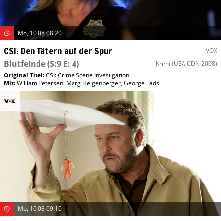
Mo, 10.08 08:20
CSI: Den Tätern auf der Spur
VOX
Blutfeinde
(S:9 E: 4)
Krimi
(USA,CDN 2008)
Original Titel:
CSI: Crime Scene Investigation
Mit
:
William Petersen
,
Marg Helgenberger
,
George Eads
Mo, 10.08 09:10