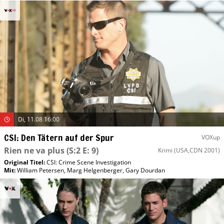
Di, 11.08 16:00
CSI: Den Tätern auf der Spur
VOXup
Rien ne va plus
(S:2 E: 9)
Krimi
(USA,CDN 2001)
Original Titel:
CSI: Crime Scene Investigation
Mit
:
William Petersen
,
Marg Helgenberger
,
Gary Dourdan