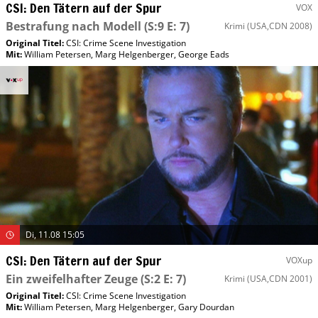
CSI: Den Tätern auf der Spur
VOX
Bestrafung nach Modell
(S:9 E: 7)
Krimi
(USA,CDN 2008)
Original Titel:
CSI: Crime Scene Investigation
Mit
:
William Petersen
,
Marg Helgenberger
,
George Eads
Di, 11.08 15:05
CSI: Den Tätern auf der Spur
VOXup
Ein zweifelhafter Zeuge
(S:2 E: 7)
Krimi
(USA,CDN 2001)
Original Titel:
CSI: Crime Scene Investigation
Mit
:
William Petersen
,
Marg Helgenberger
,
Gary Dourdan