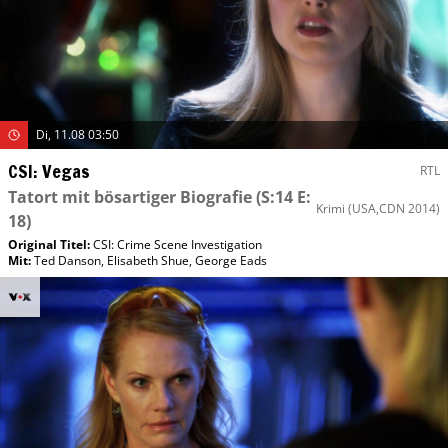
Di, 11.08 03:50
CSI: Vegas
RTL
Tatort mit bösartiger Biografie
(S:14 E:
Krimi
(USA,CDN 2014)
18)
Original Titel:
CSI: Crime Scene Investigation
Mit
:
Ted Danson
,
Elisabeth Shue
,
George Eads