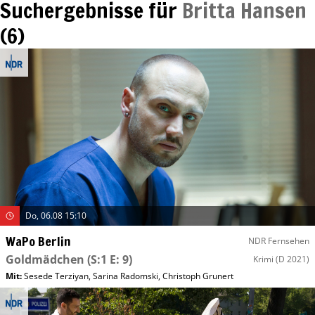
Suchergebnisse für
Britta Hansen
(
6
)
Do, 06.08 15:10
WaPo Berlin
NDR Fernsehen
Goldmädchen
(S:1 E: 9)
Krimi
(D 2021)
Mit
:
Sesede Terziyan
,
Sarina Radomski
,
Christoph Grunert