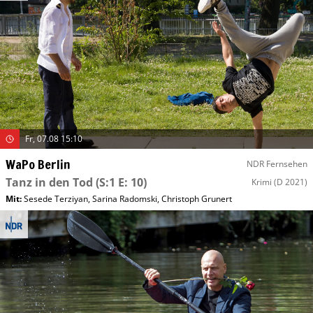
Fr, 07.08 15:10
WaPo Berlin
NDR Fernsehen
Tanz in den Tod
(S:1 E: 10)
Krimi
(D 2021)
Mit
:
Sesede Terziyan
,
Sarina Radomski
,
Christoph Grunert