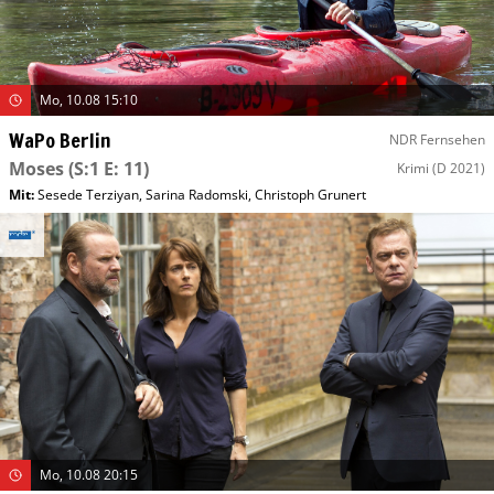
Mo, 10.08 15:10
WaPo Berlin
NDR Fernsehen
Moses
(S:1 E: 11)
Krimi
(D 2021)
Mit
:
Sesede Terziyan
,
Sarina Radomski
,
Christoph Grunert
Mo, 10.08 20:15