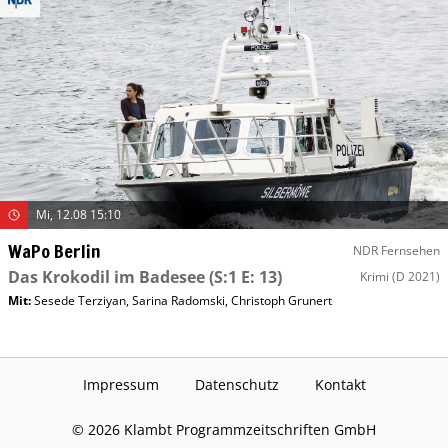
Mi, 12.08 15:10
WaPo Berlin
NDR Fernsehen
Das Krokodil im Badesee
(S:1 E: 13)
Krimi
(D 2021)
Mit
:
Sesede Terziyan
,
Sarina Radomski
,
Christoph Grunert
Impressum
Datenschutz
Kontakt
©
2026
Klambt Programmzeitschriften GmbH