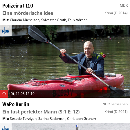
Polizeiruf 110
MDR
Eine mörderische Idee
Krimi
(D 2014)
Mit
:
Claudia Michelsen
,
Sylvester Groth
,
Felix Vörtler
Di, 11.08 15:10
WaPo Berlin
NDR Fernsehen
Ein fast perfekter Mann
(S:1 E: 12)
Krimi
(D 2021)
Mit
:
Sesede Terziyan
,
Sarina Radomski
,
Christoph Grunert