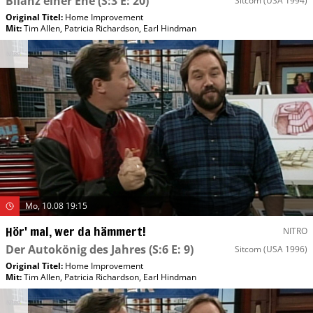
Bilanz einer Ehe
(S:3 E: 20)
Sitcom
(USA 1994)
Original Titel:
Home Improvement
Mit
:
Tim Allen
,
Patricia Richardson
,
Earl Hindman
Mo, 10.08 19:15
Hör' mal, wer da hämmert!
NITRO
Der Autokönig des Jahres
(S:6 E: 9)
Sitcom
(USA 1996)
Original Titel:
Home Improvement
Mit
:
Tim Allen
,
Patricia Richardson
,
Earl Hindman