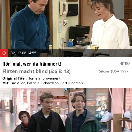
Do, 13.08 14:55
Hör' mal, wer da hämmert!
NITRO
Flirten macht blind
(S:6 E: 13)
Sitcom
(USA 1997)
Original Titel:
Home Improvement
Mit
:
Tim Allen
,
Patricia Richardson
,
Earl Hindman