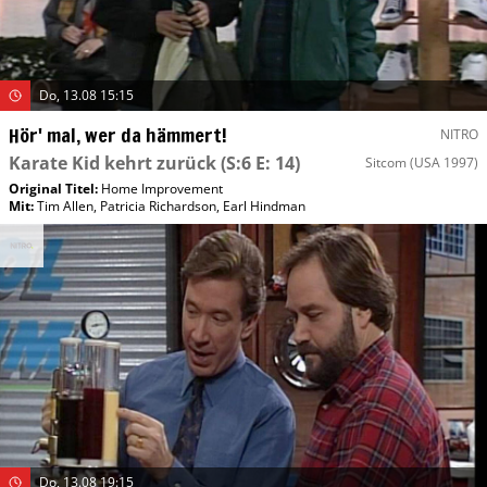
Do, 13.08 15:15
Hör' mal, wer da hämmert!
NITRO
Karate Kid kehrt zurück
(S:6 E: 14)
Sitcom
(USA 1997)
Original Titel:
Home Improvement
Mit
:
Tim Allen
,
Patricia Richardson
,
Earl Hindman
Do, 13.08 19:15