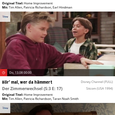
Original Titel:
Home Improvement
Mit
:
Tim Allen
,
Patricia Richardson
,
Earl Hindman
Do, 13.08 00:00
Hör' mal, wer da hämmert
Disney Channel (FULL)
Der Zimmerwechsel
(S:3 E: 17)
Sitcom
(USA 1994)
Original Titel:
Home Improvement
Mit
:
Tim Allen
,
Patricia Richardson
,
Taran Noah Smith