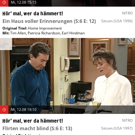
Mi, 12.08 15:15
Hör' mal, wer da hämmert!
NITRO
Ein Haus voller Erinnerungen
(S:6 E: 12)
Sitcom
(USA 1996)
Original Titel:
Home Improvement
Mit
:
Tim Allen
,
Patricia Richardson
,
Earl Hindman
Mi, 12.08 19:10
Hör' mal, wer da hämmert!
NITRO
Flirten macht blind
(S:6 E: 13)
Sitcom
(USA 1997)