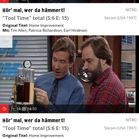
Hör' mal, wer da hämmert!
NITRO
"Tool Time" total
(S:6 E: 15)
Sitcom
(USA 1997)
Original Titel:
Home Improvement
Mit
:
Tim Allen
,
Patricia Richardson
,
Earl Hindman
Fr, 14.08 14:50
Hör' mal, wer da hämmert!
NITRO
"Tool Time" total
(S:6 E: 15)
Sitcom
(USA 1997)
Original Titel:
Home Improvement