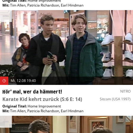
Original Titel:
Home Improvement
Mit
:
Tim Allen
,
Patricia Richardson
,
Earl Hindman
Mi, 12.08 19:40
Hör' mal, wer da hämmert!
NITRO
Karate Kid kehrt zurück
(S:6 E: 14)
Sitcom
(USA 1997)
Original Titel:
Home Improvement
Mit
:
Tim Allen
,
Patricia Richardson
,
Earl Hindman