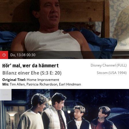
Do, 13.08 00:30
Hör' mal, wer da hämmert
Disney Channel (FULL)
Bilanz einer Ehe
(S:3 E: 20)
Sitcom
(USA 1994)
Original Titel:
Home Improvement
Mit
:
Tim Allen
,
Patricia Richardson
,
Earl Hindman