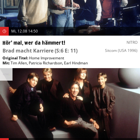
Mi, 12.08 14:50
Hör' mal, wer da hämmert!
NITRO
Brad macht Karriere
(S:6 E: 11)
Sitcom
(USA 1996)
Original Titel:
Home Improvement
Mit
:
Tim Allen
,
Patricia Richardson
,
Earl Hindman