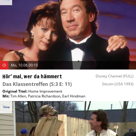
Mo, 10.08 00:10
Hör' mal, wer da hämmert
Disney Channel (FULL)
Das Klassentreffen
(S:3 E: 11)
Sitcom
(USA 1993)
Original Titel:
Home Improvement
Mit
:
Tim Allen
,
Patricia Richardson
,
Earl Hindman