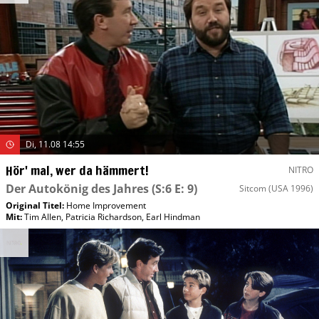
Di, 11.08 14:55
Hör' mal, wer da hämmert!
NITRO
Der Autokönig des Jahres
(S:6 E: 9)
Sitcom
(USA 1996)
Original Titel:
Home Improvement
Mit
:
Tim Allen
,
Patricia Richardson
,
Earl Hindman