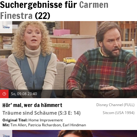
Suchergebnisse für
Carmen
Finestra
(
22
)
So, 09.08 23:40
Hör' mal, wer da hämmert
Disney Channel (FULL)
Träume sind Schäume
(S:3 E: 14)
Sitcom
(USA 1994)
Original Titel:
Home Improvement
Mit
:
Tim Allen
,
Patricia Richardson
,
Earl Hindman