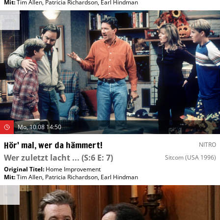
Mit
:
Tim Allen
,
Patricia Richardson
,
Earl Hindman
Mo, 10.08 14:50
Hör' mal, wer da hämmert!
NITRO
Wer zuletzt lacht ...
(S:6 E: 7)
Sitcom
(USA 1996)
Original Titel:
Home Improvement
Mit
:
Tim Allen
,
Patricia Richardson
,
Earl Hindman