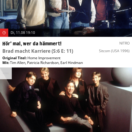
Di, 11.08 19:10
Hör' mal, wer da hämmert!
NITRO
Brad macht Karriere
(S:6 E: 11)
Sitcom
(USA 1996)
Original Titel:
Home Improvement
Mit
:
Tim Allen
,
Patricia Richardson
,
Earl Hindman