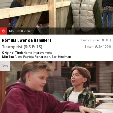
Mo, 10.08 20:40
Hör' mal, wer da hämmert
Disney Channel (FULL)
Teamgeist
(S:3 E: 18)
Sitcom
(USA 1994)
Original Titel:
Home Improvement
Mit
:
Tim Allen
,
Patricia Richardson
,
Earl Hindman