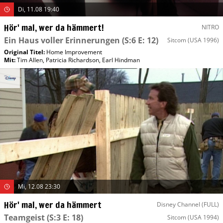
Di, 11.08 19:40
Hör' mal, wer da hämmert!
NITRO
Ein Haus voller Erinnerungen
(S:6 E: 12)
Sitcom
(USA 1996)
Original Titel:
Home Improvement
Mit
:
Tim Allen
,
Patricia Richardson
,
Earl Hindman
Mi, 12.08 23:30
Hör' mal, wer da hämmert
Disney Channel (FULL)
Teamgeist
(S:3 E: 18)
Sitcom
(USA 1994)