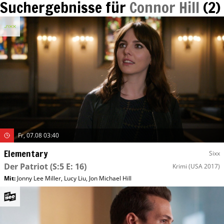
Suchergebnisse für
Connor Hill
(
2
)
Fr, 07.08 03:40
Elementary
Sixx
Der Patriot
(S:5 E: 16)
Krimi
(USA 2017)
Mit
:
Jonny Lee Miller
,
Lucy Liu
,
Jon Michael Hill