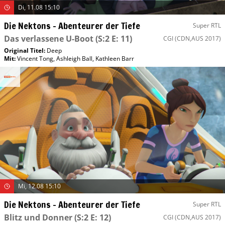
Di, 11.08 15:10
Die Nektons – Abenteurer der Tiefe
Super RTL
Das verlassene U-Boot
(S:2 E: 11)
CGI
(CDN,AUS 2017)
Original Titel:
Deep
Mit
:
Vincent Tong
,
Ashleigh Ball
,
Kathleen Barr
Mi, 12.08 15:10
Die Nektons – Abenteurer der Tiefe
Super RTL
Blitz und Donner
(S:2 E: 12)
CGI
(CDN,AUS 2017)