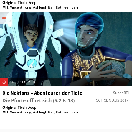
Original Titel:
Deep
Mit
:
Vincent Tong
,
Ashleigh Ball
,
Kathleen Barr
Do, 13.08 15:10
Die Nektons – Abenteurer der Tiefe
Super RTL
Die Pforte öffnet sich
(S:2 E: 13)
CGI
(CDN,AUS 2017)
Original Titel:
Deep
Mit
:
Vincent Tong
,
Ashleigh Ball
,
Kathleen Barr