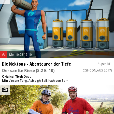
Mo, 10.08 15:10
Die Nektons – Abenteurer der Tiefe
Super RTL
Der sanfte Riese
(S:2 E: 10)
CGI
(CDN,AUS 2017)
Original Titel:
Deep
Mit
:
Vincent Tong
,
Ashleigh Ball
,
Kathleen Barr