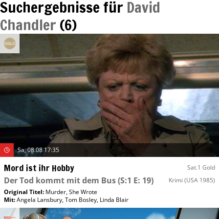
Suchergebnisse für
David
Chandler
(
6
)
Sa, 08.08 17:35
Mord ist ihr Hobby
Sat.1 Gold
Der Tod kommt mit dem Bus
(S:1 E: 19)
Krimi
(USA 1985)
Original Titel:
Murder, She Wrote
Mit
:
Angela Lansbury
,
Tom Bosley
,
Linda Blair