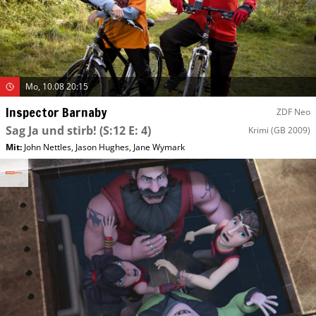
Mo, 10.08 20:15
Inspector Barnaby
ZDF Neo
Sag Ja und stirb!
(S:12 E: 4)
Krimi
(GB 2009)
Mit
:
John Nettles
,
Jason Hughes
,
Jane Wymark