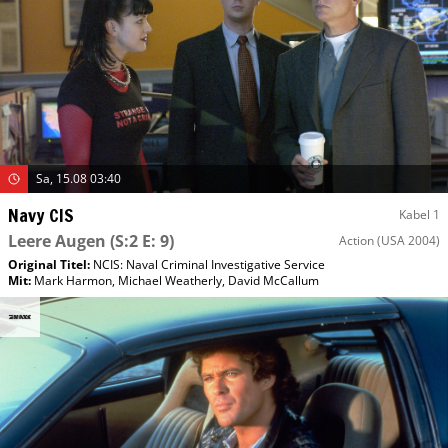
Sa, 15.08 03:40
Navy CIS
Kabel 1
Leere Augen
(S:2 E: 9)
Action
(USA 2004)
Original Titel:
NCIS: Naval Criminal Investigative Service
Mit
:
Mark Harmon
,
Michael Weatherly
,
David McCallum