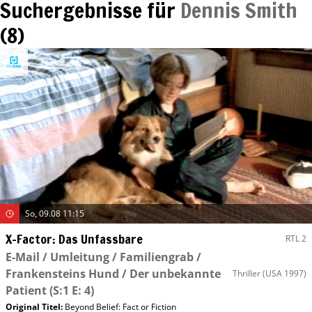
Suchergebnisse für
Dennis Smith
(
8
)
So, 09.08 11:15
X-Factor: Das Unfassbare
RTL 2
E-Mail / Umleitung / Familiengrab /
Frankensteins Hund / Der unbekannte
Thriller
(USA 1997)
Patient
(S:1 E: 4)
Original Titel:
Beyond Belief: Fact or Fiction