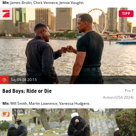
Mit
:
James Brolin
,
Chick Vennera
,
Jennie Vaughn
TIPP
So, 09.08 20:15
Bad Boys: Ride or Die
Pro 7
Action
(USA 2024)
Mit
:
Will Smith
,
Martin Lawrence
,
Vanessa Hudgens