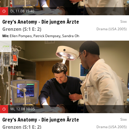
Di, 11.08 15:40
Grey's Anatomy – Die jungen Ärzte
Sixx
Grenzen
(S:1 E: 2)
Drama
(USA 2005)
Mit
:
Ellen Pompeo
,
Patrick Dempsey
,
Sandra Oh
Mi, 12.08 10:05
Grey's Anatomy – Die jungen Ärzte
Sixx
Grenzen
(S:1 E: 2)
Drama
(USA 2005)