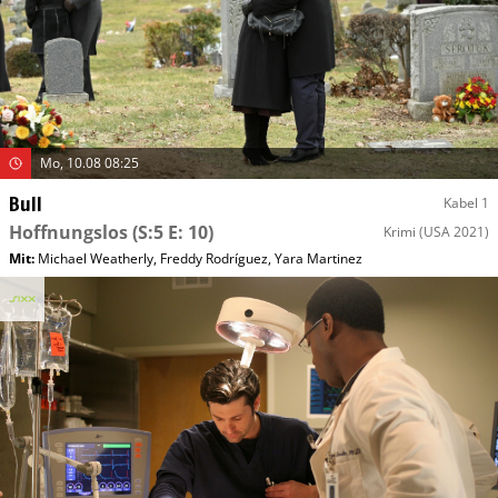
Mo, 10.08 08:25
Bull
Kabel 1
Hoffnungslos
(S:5 E: 10)
Krimi
(USA 2021)
Mit
:
Michael Weatherly
,
Freddy Rodríguez
,
Yara Martinez