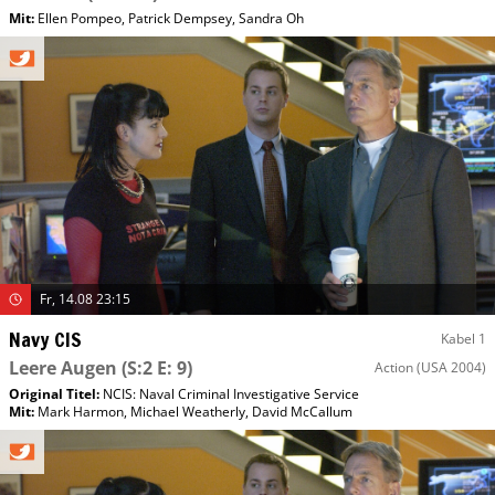
Mit
:
Ellen Pompeo
,
Patrick Dempsey
,
Sandra Oh
Fr, 14.08 23:15
Navy CIS
Kabel 1
Leere Augen
(S:2 E: 9)
Action
(USA 2004)
Original Titel:
NCIS: Naval Criminal Investigative Service
Mit
:
Mark Harmon
,
Michael Weatherly
,
David McCallum