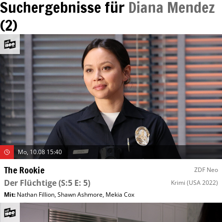
Suchergebnisse für
Diana Mendez
(
2
)
Mo, 10.08 15:40
The Rookie
ZDF Neo
Der Flüchtige
(S:5 E: 5)
Krimi
(USA 2022)
Mit
:
Nathan Fillion
,
Shawn Ashmore
,
Mekia Cox