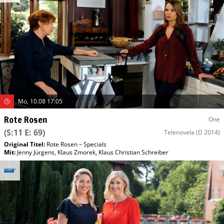
Mo, 10.08 17:05
Rote Rosen
One
(S:11 E: 69)
Telenovela
(D 2014)
Original Titel:
Rote Rosen – Specials
Mit
:
Jenny Jürgens
,
Klaus Zmorek
,
Klaus Christian Schreiber