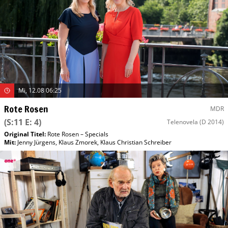
Mi, 12.08 06:25
Rote Rosen
MDR
(S:11 E: 4)
Telenovela
(D 2014)
Original Titel:
Rote Rosen – Specials
Mit
:
Jenny Jürgens
,
Klaus Zmorek
,
Klaus Christian Schreiber