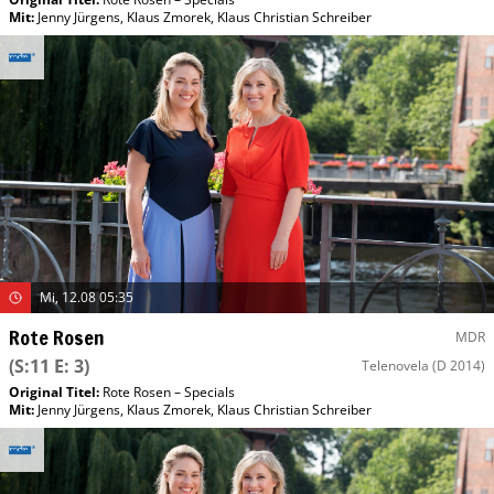
Mit
:
Jenny Jürgens
,
Klaus Zmorek
,
Klaus Christian Schreiber
Mi, 12.08 05:35
Rote Rosen
MDR
(S:11 E: 3)
Telenovela
(D 2014)
Original Titel:
Rote Rosen – Specials
Mit
:
Jenny Jürgens
,
Klaus Zmorek
,
Klaus Christian Schreiber