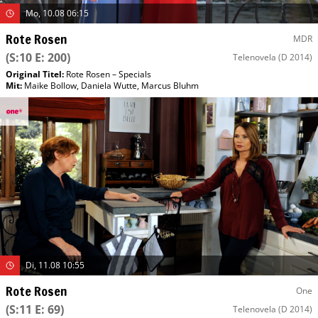
Mo, 10.08 06:15
Rote Rosen
MDR
(S:10 E: 200)
Telenovela
(D 2014)
Original Titel:
Rote Rosen – Specials
Mit
:
Maike Bollow
,
Daniela Wutte
,
Marcus Bluhm
Di, 11.08 10:55
Rote Rosen
One
(S:11 E: 69)
Telenovela
(D 2014)