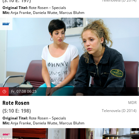
(S:10 E: 197)
Telenovela
(D 2014)
Original Titel:
Rote Rosen – Specials
Mit
:
Anja Franke
,
Daniela Wutte
,
Marcus Bluhm
Fr, 07.08 06:25
Rote Rosen
MDR
(S:10 E: 198)
Telenovela
(D 2014)
Original Titel:
Rote Rosen – Specials
Mit
:
Anja Franke
,
Daniela Wutte
,
Marcus Bluhm