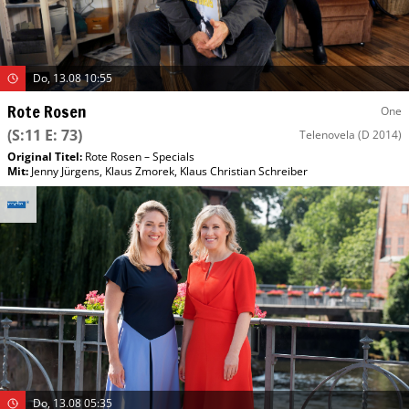
Do, 13.08 10:55
Rote Rosen
One
(S:11 E: 73)
Telenovela
(D 2014)
Original Titel:
Rote Rosen – Specials
Mit
:
Jenny Jürgens
,
Klaus Zmorek
,
Klaus Christian Schreiber
Do, 13.08 05:35