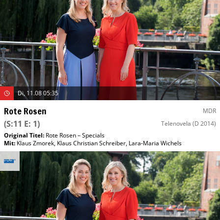
Di, 11.08 05:35
Rote Rosen
MDR
(S:11 E: 1)
Telenovela
(D 2014)
Original Titel:
Rote Rosen – Specials
Mit
:
Klaus Zmorek
,
Klaus Christian Schreiber
,
Lara-Maria Wichels