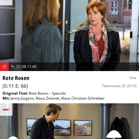
Fr, 07.08 11:40
Rote Rosen
One
(S:11 E: 66)
Telenovela
(D 2014)
Original Titel:
Rote Rosen – Specials
Mit
:
Jenny Jürgens
,
Klaus Zmorek
,
Klaus Christian Schreiber