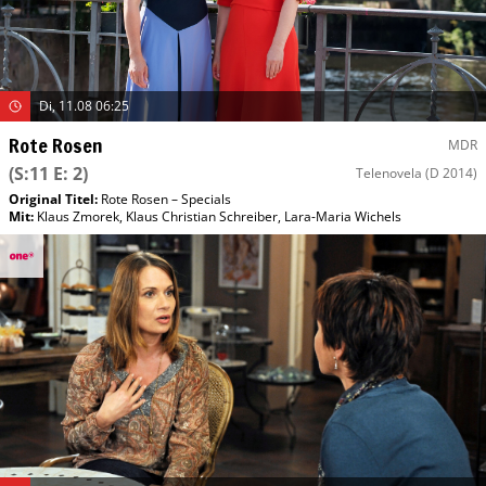
Di, 11.08 06:25
Rote Rosen
MDR
(S:11 E: 2)
Telenovela
(D 2014)
Original Titel:
Rote Rosen – Specials
Mit
:
Klaus Zmorek
,
Klaus Christian Schreiber
,
Lara-Maria Wichels