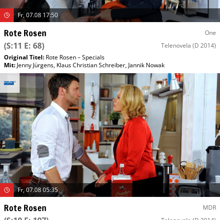
Fr, 07.08 17:50
Rote Rosen
One
(S:11 E: 68)
Telenovela
(D 2014)
Original Titel:
Rote Rosen – Specials
Mit
:
Jenny Jürgens
,
Klaus Christian Schreiber
,
Jannik Nowak
Fr, 07.08 05:35
Rote Rosen
MDR