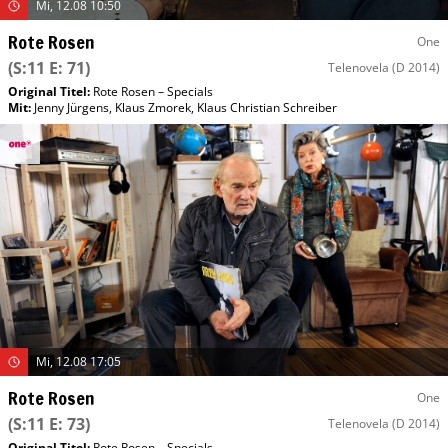
Mi, 12.08 10:50
Rote Rosen
One
(S:11 E: 71)
Telenovela
(D 2014)
Original Titel:
Rote Rosen – Specials
Mit
:
Jenny Jürgens
,
Klaus Zmorek
,
Klaus Christian Schreiber
Mi, 12.08 17:05
Rote Rosen
One
(S:11 E: 73)
Telenovela
(D 2014)
Original Titel:
Rote Rosen – Specials