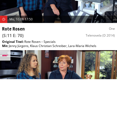
Mo, 10.08 17:50
Rote Rosen
One
(S:11 E: 70)
Telenovela
(D 2014)
Original Titel:
Rote Rosen – Specials
Mit
:
Jenny Jürgens
,
Klaus Christian Schreiber
,
Lara-Maria Wichels
Di, 11.08 11:40