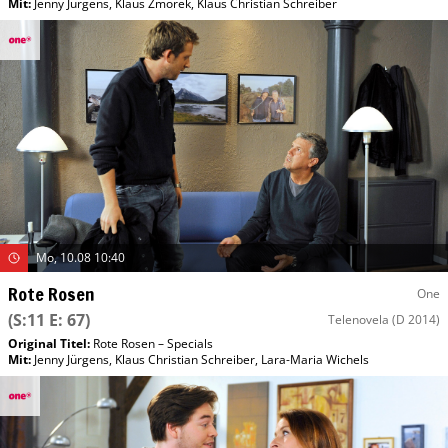
Mit
:
Jenny Jürgens
,
Klaus Zmorek
,
Klaus Christian Schreiber
Mo, 10.08 10:40
Rote Rosen
One
(S:11 E: 67)
Telenovela
(D 2014)
Original Titel:
Rote Rosen – Specials
Mit
:
Jenny Jürgens
,
Klaus Christian Schreiber
,
Lara-Maria Wichels