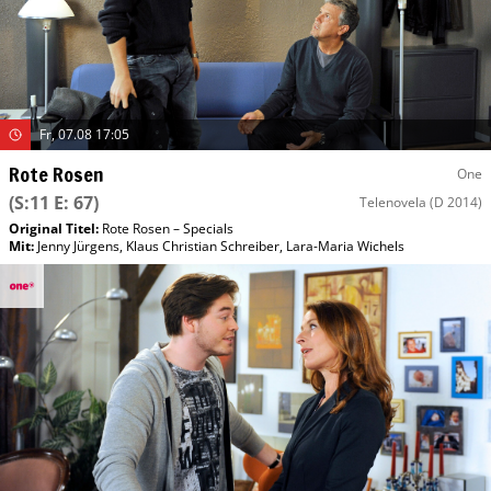
Fr, 07.08 17:05
Rote Rosen
One
(S:11 E: 67)
Telenovela
(D 2014)
Original Titel:
Rote Rosen – Specials
Mit
:
Jenny Jürgens
,
Klaus Christian Schreiber
,
Lara-Maria Wichels