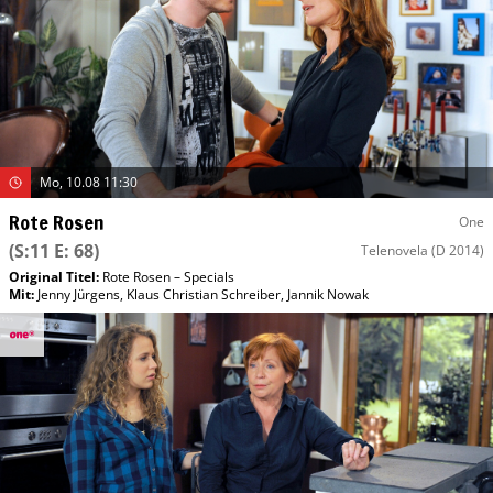
Mo, 10.08 11:30
Rote Rosen
One
(S:11 E: 68)
Telenovela
(D 2014)
Original Titel:
Rote Rosen – Specials
Mit
:
Jenny Jürgens
,
Klaus Christian Schreiber
,
Jannik Nowak