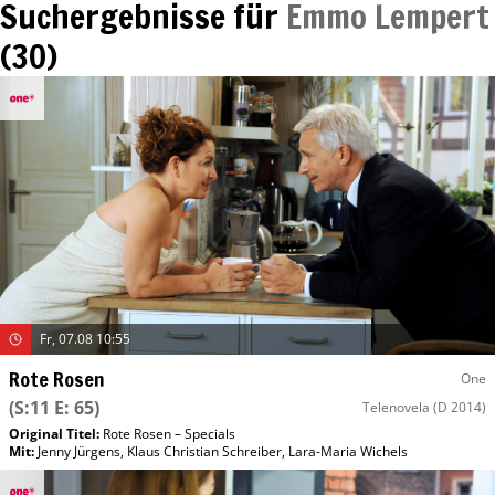
Suchergebnisse für
Emmo Lempert
(
30
)
Fr, 07.08 10:55
Rote Rosen
One
(S:11 E: 65)
Telenovela
(D 2014)
Original Titel:
Rote Rosen – Specials
Mit
:
Jenny Jürgens
,
Klaus Christian Schreiber
,
Lara-Maria Wichels