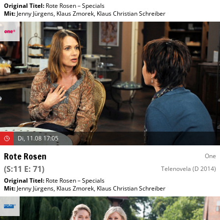
Original Titel:
Rote Rosen – Specials
Mit
:
Jenny Jürgens
,
Klaus Zmorek
,
Klaus Christian Schreiber
Di, 11.08 17:05
Rote Rosen
One
(S:11 E: 71)
Telenovela
(D 2014)
Original Titel:
Rote Rosen – Specials
Mit
:
Jenny Jürgens
,
Klaus Zmorek
,
Klaus Christian Schreiber