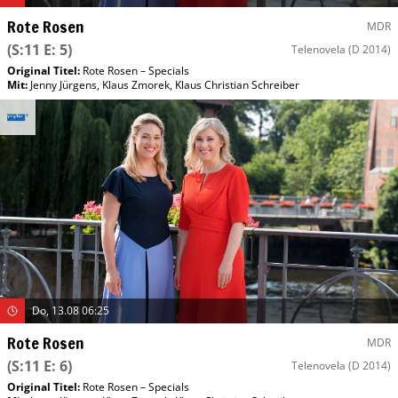
Rote Rosen
MDR
(S:11 E: 5)
Telenovela
(D 2014)
Original Titel:
Rote Rosen – Specials
Mit
:
Jenny Jürgens
,
Klaus Zmorek
,
Klaus Christian Schreiber
Do, 13.08 06:25
Rote Rosen
MDR
(S:11 E: 6)
Telenovela
(D 2014)
Original Titel:
Rote Rosen – Specials