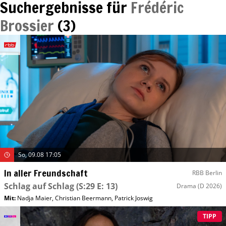
Suchergebnisse für
Frédéric
Brossier
(
3
)
So, 09.08 17:05
In aller Freundschaft
RBB Berlin
Schlag auf Schlag
(S:29 E: 13)
Drama
(D 2026)
Mit
:
Nadja Maier
,
Christian Beermann
,
Patrick Joswig
TIPP