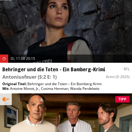
Di, 11.08 20:15
Behringer und die Toten – Ein Bamberg-Krimi
RTL
Antoniusfeuer
(S:2 E: 1)
Krimi
(D 2025)
Original Titel:
Behringer und die Toten – Ein Bamberg-Krimi
Mit
:
Antoine Monot, Jr.
,
Cosima Henman
,
Wanda Perdelwitz
TIPP