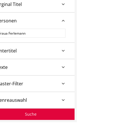
rginal Titel
ersonen
ersonen
ntertitel
exte
aster-Filter
enreauswahl
Suche