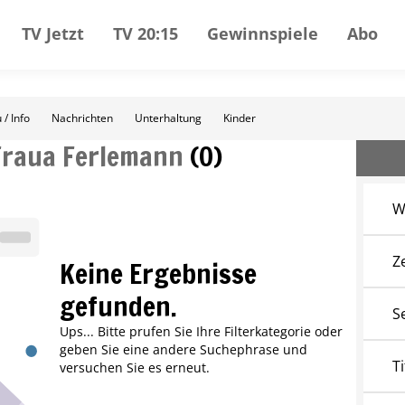
TV Jetzt
TV 20:15
Gewinnspiele
Abo
 / Info
Nachrichten
Unterhaltung
Kinder
Fraua Ferlemann
(
0
)
W
Z
Keine Ergebnisse
gefunden.
S
Ups... Bitte prufen Sie Ihre Filterkategorie oder
geben Sie eine andere Suchephrase und
Ti
versuchen Sie es erneut.