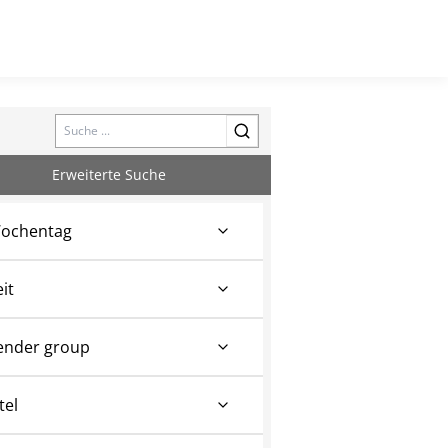
Search
Erweiterte Suche
ochentag
eit
ender group
tel