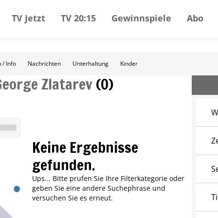
TV Jetzt
TV 20:15
Gewinnspiele
Abo
 / Info
Nachrichten
Unterhaltung
Kinder
George Zlatarev
(
0
)
W
Z
Keine Ergebnisse
gefunden.
S
Ups... Bitte prufen Sie Ihre Filterkategorie oder
geben Sie eine andere Suchephrase und
Ti
versuchen Sie es erneut.