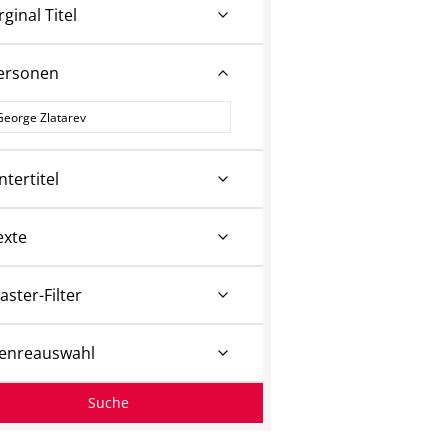
rginal Titel
ersonen
ersonen
ntertitel
exte
aster-Filter
enreauswahl
Suche