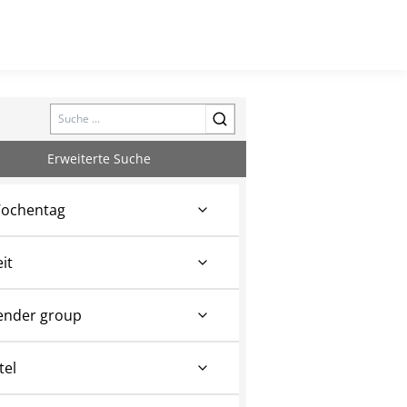
Search
Erweiterte Suche
ochentag
eit
ender group
tel