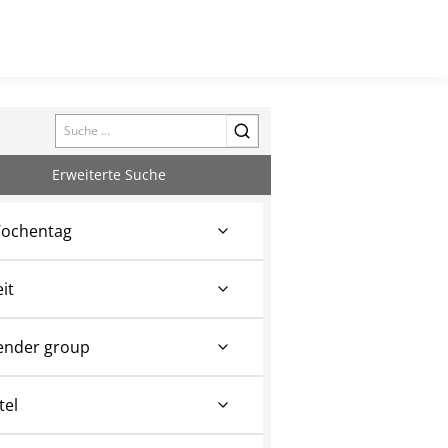
Search
Erweiterte Suche
ochentag
eit
ender group
tel