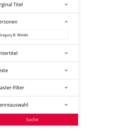
rginal Titel
ersonen
ersonen
ntertitel
exte
aster-Filter
enreauswahl
Suche