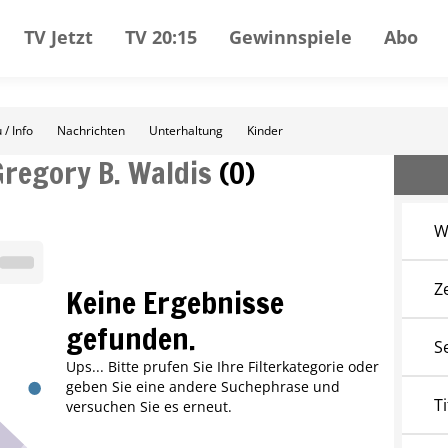
TV Jetzt
TV 20:15
Gewinnspiele
Abo
 / Info
Nachrichten
Unterhaltung
Kinder
Gregory B. Waldis
(
0
)
W
Z
Keine Ergebnisse
gefunden.
S
Ups... Bitte prufen Sie Ihre Filterkategorie oder
geben Sie eine andere Suchephrase und
Ti
versuchen Sie es erneut.