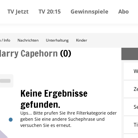
TV Jetzt
TV 20:15
Gewinnspiele
Abo
 / Info
Nachrichten
Unterhaltung
Kinder
Harry Capehorn
(
0
)
W
Z
Keine Ergebnisse
gefunden.
S
Ups... Bitte prufen Sie Ihre Filterkategorie oder
geben Sie eine andere Suchephrase und
Ti
versuchen Sie es erneut.