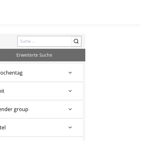
Search
Erweiterte Suche
ochentag
eit
ender group
tel