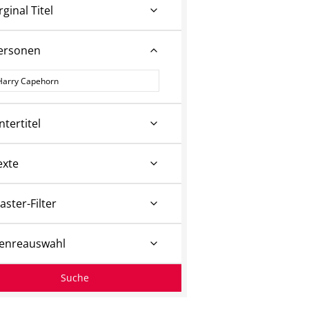
rginal Titel
ersonen
ersonen
ntertitel
exte
aster-Filter
enreauswahl
Suche