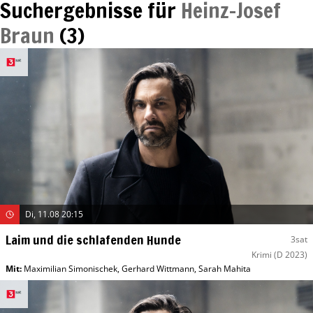
Suchergebnisse für
Heinz-Josef
Braun
(
3
)
Di, 11.08 20:15
Laim und die schlafenden Hunde
3sat
Krimi
(D 2023)
Mit
:
Maximilian Simonischek
,
Gerhard Wittmann
,
Sarah Mahita