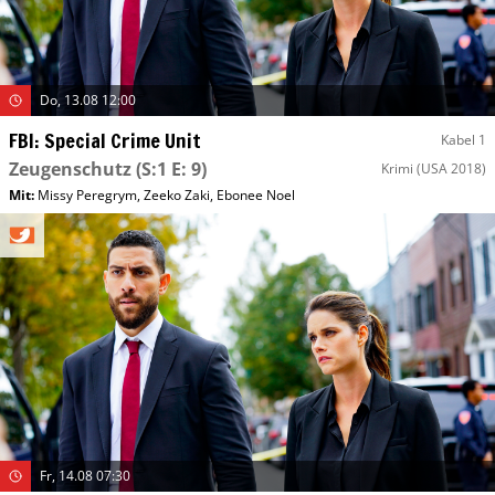
Do, 13.08 12:00
FBI: Special Crime Unit
Kabel 1
Zeugenschutz
(S:1 E: 9)
Krimi
(USA 2018)
Mit
:
Missy Peregrym
,
Zeeko Zaki
,
Ebonee Noel
Fr, 14.08 07:30