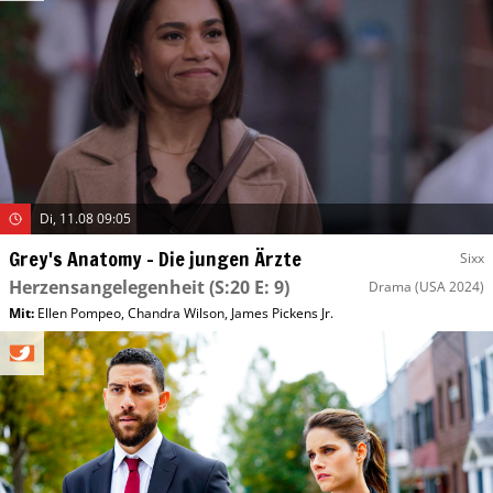
Di, 11.08 09:05
Grey's Anatomy – Die jungen Ärzte
Sixx
Herzensangelegenheit
(S:20 E: 9)
Drama
(USA 2024)
Mit
:
Ellen Pompeo
,
Chandra Wilson
,
James Pickens Jr.