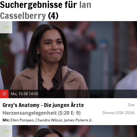
Suchergebnisse für
Ian
Casselberry
(
4
)
Mo, 10.08 14:50
Grey's Anatomy – Die jungen Ärzte
Sixx
Herzensangelegenheit
(S:20 E: 9)
Drama
(USA 2024)
Mit
:
Ellen Pompeo
,
Chandra Wilson
,
James Pickens Jr.