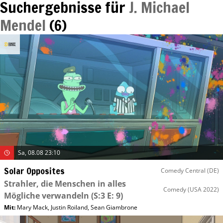
Suchergebnisse für
J. Michael
Mendel
(
6
)
Sa, 08.08 23:10
Solar Opposites
Comedy Central (DE)
Strahler, die Menschen in alles
Comedy
(USA 2022)
Mögliche verwandeln
(S:3 E: 9)
Mit
:
Mary Mack
,
Justin Roiland
,
Sean Giambrone