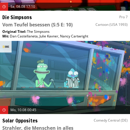
Sa, 08.08 17:10
Die Simpsons
Pro 7
Vom Teufel besessen
(S:5 E: 10)
Cartoon
(USA 1993)
Original Titel:
The Simpsons
Mit
:
Dan Castellaneta
,
Julie Kavner
,
Nancy Cartwright
Mo, 10.08 00:45
Solar Opposites
Comedy Central (DE)
Strahler, die Menschen in alles