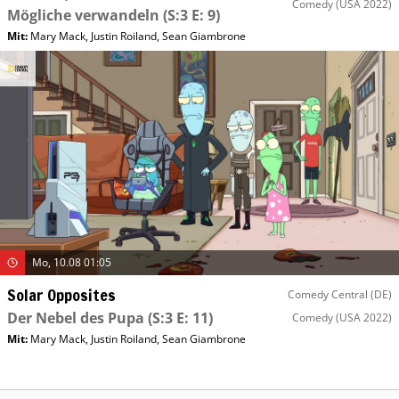
Comedy
(USA 2022)
Mögliche verwandeln
(S:3 E: 9)
Mit
:
Mary Mack
,
Justin Roiland
,
Sean Giambrone
Mo, 10.08 01:05
Solar Opposites
Comedy Central (DE)
Der Nebel des Pupa
(S:3 E: 11)
Comedy
(USA 2022)
Mit
:
Mary Mack
,
Justin Roiland
,
Sean Giambrone