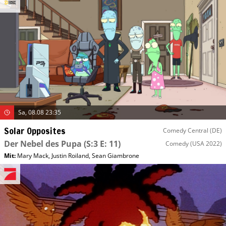
Sa, 08.08 23:35
Solar Opposites
Comedy Central (DE)
Der Nebel des Pupa
(S:3 E: 11)
Comedy
(USA 2022)
Mit
:
Mary Mack
,
Justin Roiland
,
Sean Giambrone