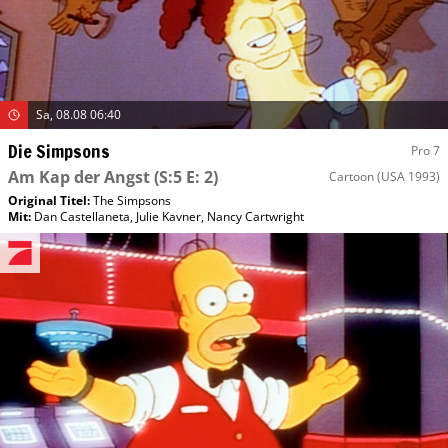
Sa, 08.08 06:40
Die Simpsons
Pro 7
Am Kap der Angst
(S:5 E: 2)
Cartoon
(USA 1993)
Original Titel:
The Simpsons
Mit
:
Dan Castellaneta
,
Julie Kavner
,
Nancy Cartwright