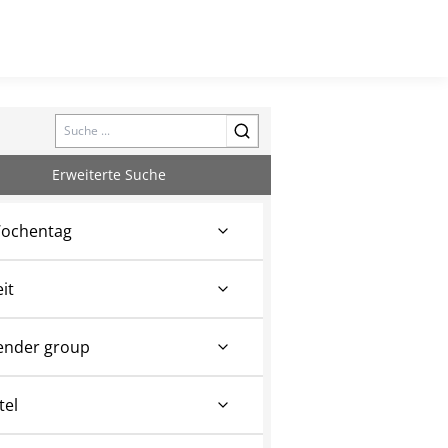
Search
Erweiterte Suche
ochentag
eit
ender group
tel