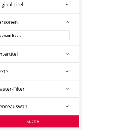
rginal Titel
ersonen
ersonen
ntertitel
exte
aster-Filter
enreauswahl
Suche