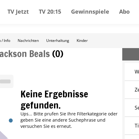
TV Jetzt
TV 20:15
Gewinnspiele
Abo
 / Info
Nachrichten
Unterhaltung
Kinder
Jackson Beals
(
0
)
W
Z
Keine Ergebnisse
gefunden.
S
Ups... Bitte prufen Sie Ihre Filterkategorie oder
geben Sie eine andere Suchephrase und
Ti
versuchen Sie es erneut.