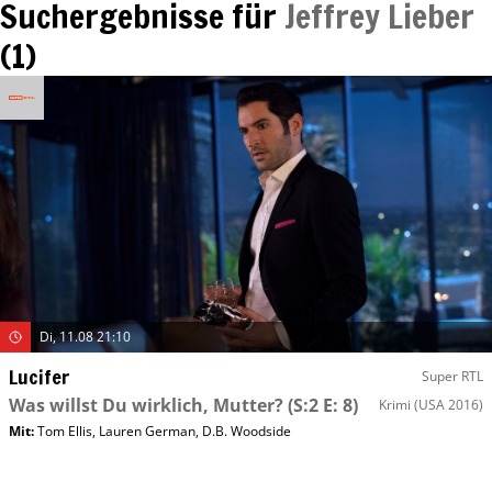
Suchergebnisse für
Jeffrey Lieber
(
1
)
Di, 11.08 21:10
Lucifer
Super RTL
Was willst Du wirklich, Mutter?
(S:2 E: 8)
Krimi
(USA 2016)
Mit
:
Tom Ellis
,
Lauren German
,
D.B. Woodside