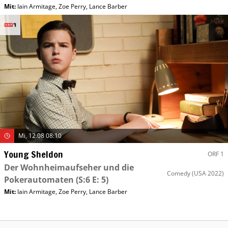
Mit
:
Iain Armitage
,
Zoe Perry
,
Lance Barber
Mi, 12.08 08:10
Young Sheldon
ORF 1
Der Wohnheimaufseher und die
Comedy
(USA 2022)
Pokerautomaten
(S:6 E: 5)
Mit
:
Iain Armitage
,
Zoe Perry
,
Lance Barber