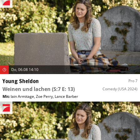
Do, 06.08 14:10
Young Sheldon
Pro 7
Weinen und lachen
(S:7 E: 13)
Comedy
(USA 2024)
Mit
:
Iain Armitage
,
Zoe Perry
,
Lance Barber