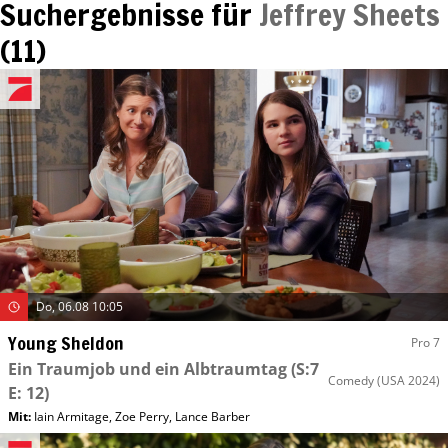
Suchergebnisse für
Jeffrey Sheets
(
11
)
Do, 06.08 10:05
Young Sheldon
Pro 7
Ein Traumjob und ein Albtraumtag
(S:7
Comedy
(USA 2024)
E: 12)
Mit
:
Iain Armitage
,
Zoe Perry
,
Lance Barber