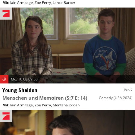
Mit
:
Iain Armitage
,
Zoe Perry
,
Lance Barber
Mo, 10.08 09:50
Young Sheldon
Pro 7
Menschen und Memoiren
(S:7 E: 14)
Comedy
(USA 2024)
Mit
:
Iain Armitage
,
Zoe Perry
,
Montana Jordan