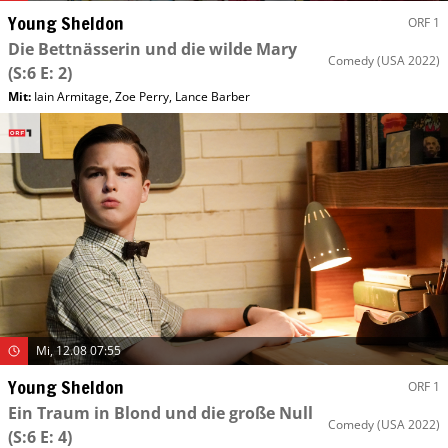
Young Sheldon
ORF 1
Die Bettnässerin und die wilde Mary
Comedy
(USA 2022)
(S:6 E: 2)
Mit
:
Iain Armitage
,
Zoe Perry
,
Lance Barber
Mi, 12.08 07:55
Young Sheldon
ORF 1
Ein Traum in Blond und die große Null
Comedy
(USA 2022)
(S:6 E: 4)