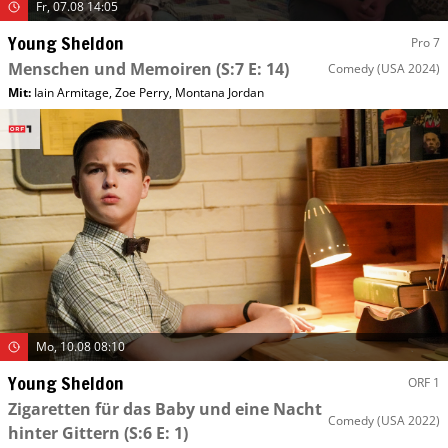
Fr, 07.08 14:05
Young Sheldon
Pro 7
Menschen und Memoiren
(S:7 E: 14)
Comedy
(USA 2024)
Mit
:
Iain Armitage
,
Zoe Perry
,
Montana Jordan
Mo, 10.08 08:10
Young Sheldon
ORF 1
Zigaretten für das Baby und eine Nacht
Comedy
(USA 2022)
hinter Gittern
(S:6 E: 1)