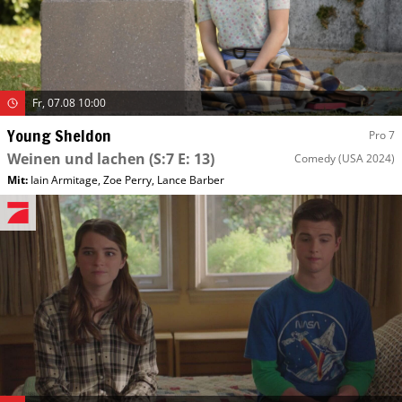
Fr, 07.08 10:00
Young Sheldon
Pro 7
Weinen und lachen
(S:7 E: 13)
Comedy
(USA 2024)
Mit
:
Iain Armitage
,
Zoe Perry
,
Lance Barber