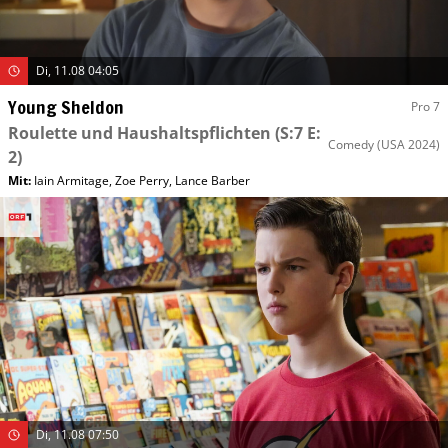
Di, 11.08 04:05
Young Sheldon
Pro 7
Roulette und Haushaltspflichten
(S:7 E:
Comedy
(USA 2024)
2)
Mit
:
Iain Armitage
,
Zoe Perry
,
Lance Barber
Di, 11.08 07:50