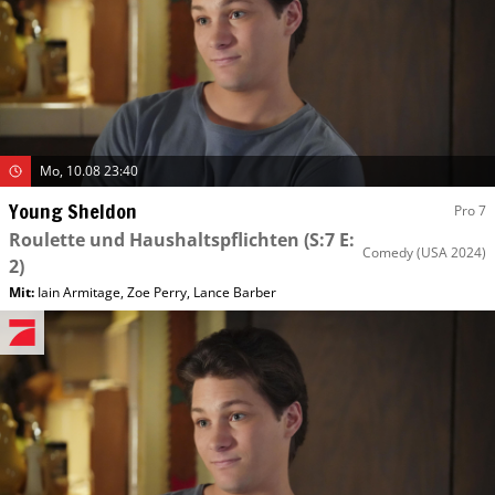
Mo, 10.08 23:40
Young Sheldon
Pro 7
Roulette und Haushaltspflichten
(S:7 E:
Comedy
(USA 2024)
2)
Mit
:
Iain Armitage
,
Zoe Perry
,
Lance Barber