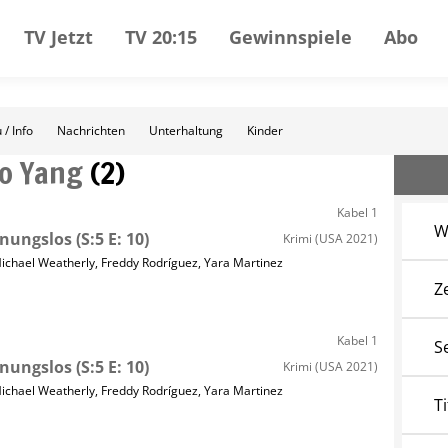
TV Jetzt
TV 20:15
Gewinnspiele
Abo
 / Info
Nachrichten
Unterhaltung
Kinder
Jo Yang
(
2
)
Kabel 1
W
fnungslos
(S:5 E: 10)
Krimi
(USA 2021)
ichael Weatherly
,
Freddy Rodríguez
,
Yara Martinez
Z
Kabel 1
S
fnungslos
(S:5 E: 10)
Krimi
(USA 2021)
ichael Weatherly
,
Freddy Rodríguez
,
Yara Martinez
Ti