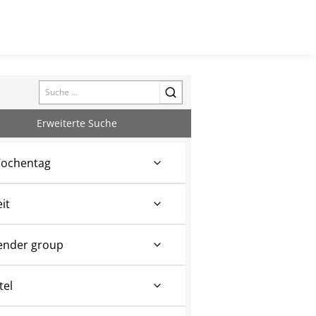
Search
Erweiterte Suche
ochentag
eit
ender group
tel