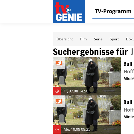
TV-Programm
Übersicht
Film
Serie
Sport
Doku
Suchergebnisse für
Bull
Hof
Mit
:
M
Fr, 07.08 14:50
Bull
Hof
Mit
:
M
Mo, 10.08 08:25