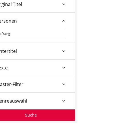
rginal Titel
ersonen
ersonen
ntertitel
exte
aster-Filter
enreauswahl
Suche