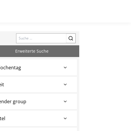
Search
Erweiterte Suche
ochentag
eit
ender group
tel