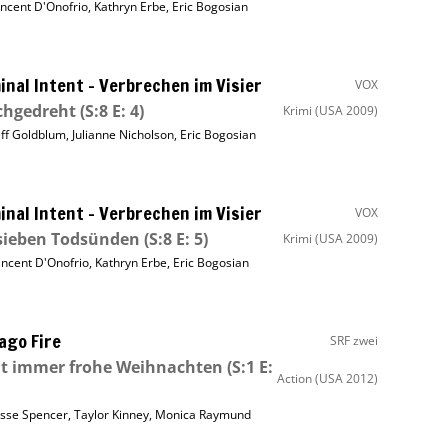
incent D'Onofrio
,
Kathryn Erbe
,
Eric Bogosian
inal Intent – Verbrechen im Visier
VOX
chgedreht
(S:8 E: 4)
Krimi
(USA 2009)
eff Goldblum
,
Julianne Nicholson
,
Eric Bogosian
inal Intent – Verbrechen im Visier
VOX
sieben Todsünden
(S:8 E: 5)
Krimi
(USA 2009)
incent D'Onofrio
,
Kathryn Erbe
,
Eric Bogosian
ago Fire
SRF zwei
ht immer frohe Weihnachten
(S:1 E:
Action
(USA 2012)
esse Spencer
,
Taylor Kinney
,
Monica Raymund