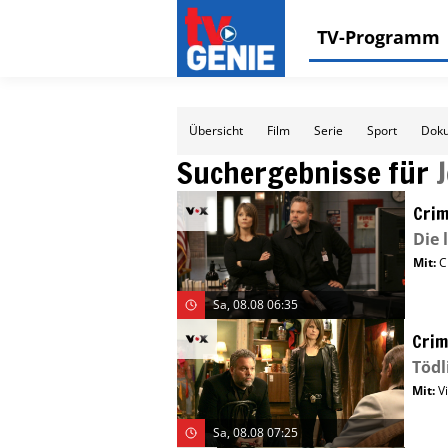
TV-Programm
Übersicht
Film
Serie
Sport
Doku
Suchergebnisse für
Crim
Die 
Mit
:
C
Sa, 08.08 06:35
Crim
Tödl
Mit
:
V
Sa, 08.08 07:25