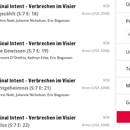
O
inal Intent – Verbrechen im Visier
VOX
gezählt
(S:7 E: 18)
Krimi
(USA 2008)
hris Noth
,
Julianne Nicholson
,
Eric Bogosian
P
P
inal Intent – Verbrechen im Visier
VOX
e Gewissen
(S:7 E: 19)
Krimi
(USA 2008)
U
incent D'Onofrio
,
Kathryn Erbe
,
Eric Bogosian
T
inal Intent – Verbrechen im Visier
VOX
M
chtgeheimnis
(S:7 E: 21)
Krimi
(USA 2008)
hris Noth
,
Julianne Nicholson
,
Eric Bogosian
G
inal Intent – Verbrechen im Visier
VOX
los
(S:7 E: 22)
Krimi
(USA 2008)