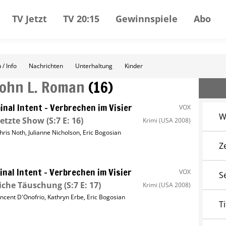
TV Jetzt
TV 20:15
Gewinnspiele
Abo
 / Info
Nachrichten
Unterhaltung
Kinder
John L. Roman
(
16
)
inal Intent – Verbrechen im Visier
VOX
W
letzte Show
(S:7 E: 16)
Krimi
(USA 2008)
hris Noth
,
Julianne Nicholson
,
Eric Bogosian
Z
inal Intent – Verbrechen im Visier
VOX
S
iche Täuschung
(S:7 E: 17)
Krimi
(USA 2008)
incent D'Onofrio
,
Kathryn Erbe
,
Eric Bogosian
Ti