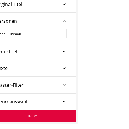
rginal Titel
ersonen
ersonen
ntertitel
exte
aster-Filter
enreauswahl
Suche