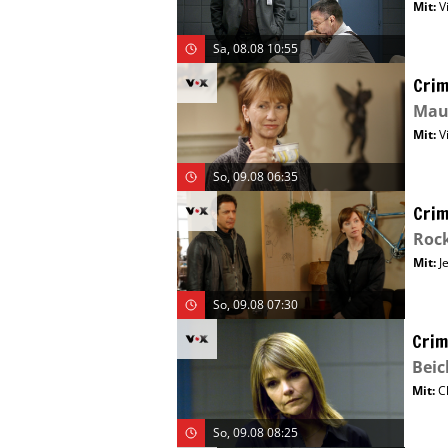
Mit
:
V
Sa, 08.08 10:55
Crim
Mau
Mit
:
V
So, 09.08 06:35
Crim
Roc
Mit
:
J
So, 09.08 07:30
Crim
Bei
Mit
:
C
So, 09.08 08:25