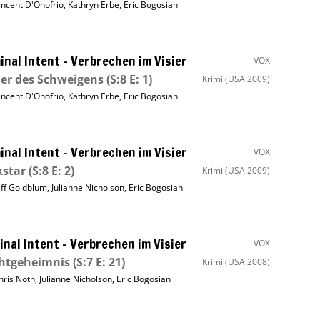
incent D'Onofrio
,
Kathryn Erbe
,
Eric Bogosian
inal Intent – Verbrechen im Visier
VOX
er des Schweigens
(S:8 E: 1)
Krimi
(USA 2009)
incent D'Onofrio
,
Kathryn Erbe
,
Eric Bogosian
inal Intent – Verbrechen im Visier
VOX
kstar
(S:8 E: 2)
Krimi
(USA 2009)
eff Goldblum
,
Julianne Nicholson
,
Eric Bogosian
inal Intent – Verbrechen im Visier
VOX
chtgeheimnis
(S:7 E: 21)
Krimi
(USA 2008)
hris Noth
,
Julianne Nicholson
,
Eric Bogosian