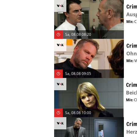
Crim
Aus
Mit
:
C
Sa, 08.08 08:20
Crim
Ohn
Mit
:
V
Sa, 08.08 09:05
Crim
Bei
Mit
:
C
Sa, 08.08 10:00
Crim
Herz