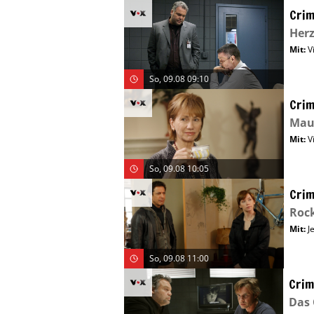
Crim
Herz
Mit
:
V
So, 09.08 09:10
Crim
Mau
Mit
:
V
So, 09.08 10:05
Crim
Roc
Mit
:
J
So, 09.08 11:00
Crim
Das