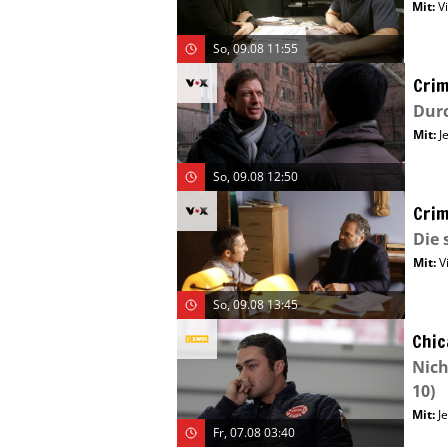
Mit
:
V
So, 09.08 11:55
Crim
Dur
Mit
:
J
So, 09.08 12:50
Crim
Die 
Mit
:
V
So, 09.08 13:45
Chic
Nic
10)
Mit
:
J
Fr, 07.08 03:40