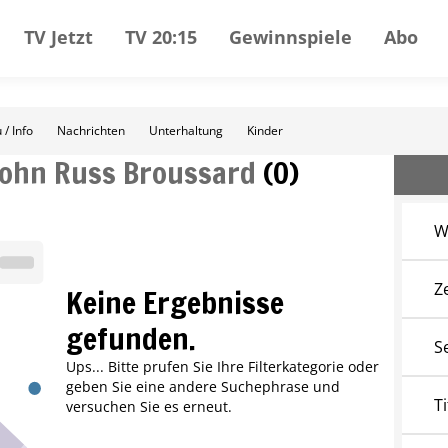
TV Jetzt
TV 20:15
Gewinnspiele
Abo
 / Info
Nachrichten
Unterhaltung
Kinder
John Russ Broussard
(
0
)
W
Z
Keine Ergebnisse
gefunden.
S
Ups... Bitte prufen Sie Ihre Filterkategorie oder
geben Sie eine andere Suchephrase und
Ti
versuchen Sie es erneut.