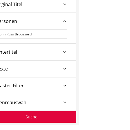
rginal Titel
ersonen
ersonen
ntertitel
exte
aster-Filter
enreauswahl
Suche