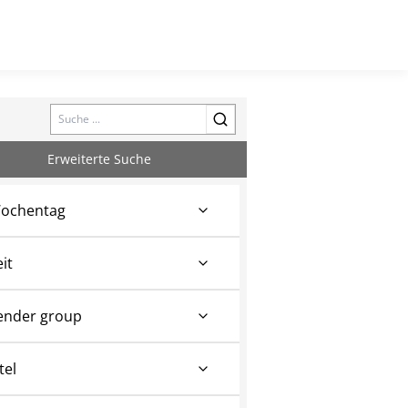
Search
Erweiterte Suche
ochentag
eit
ender group
tel