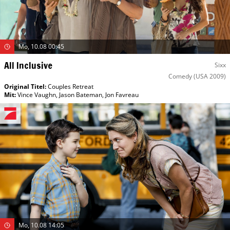
Mo, 10.08 00:45
All Inclusive
Sixx
Comedy
(USA 2009)
Original Titel:
Couples Retreat
Mit
:
Vince Vaughn
,
Jason Bateman
,
Jon Favreau
Mo, 10.08 14:05