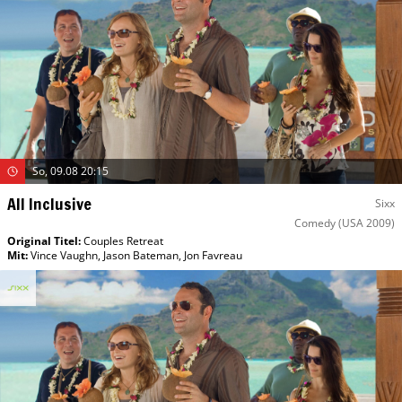
So, 09.08 20:15
All Inclusive
Sixx
Comedy
(USA 2009)
Original Titel:
Couples Retreat
Mit
:
Vince Vaughn
,
Jason Bateman
,
Jon Favreau