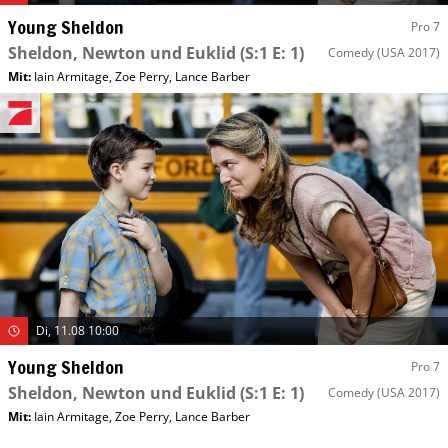
Young Sheldon
Pro 7
Sheldon, Newton und Euklid
(S:1 E: 1)
Comedy
(USA 2017)
Mit
:
Iain Armitage
,
Zoe Perry
,
Lance Barber
Di, 11.08 10:00
Young Sheldon
Pro 7
Sheldon, Newton und Euklid
(S:1 E: 1)
Comedy
(USA 2017)
Mit
:
Iain Armitage
,
Zoe Perry
,
Lance Barber