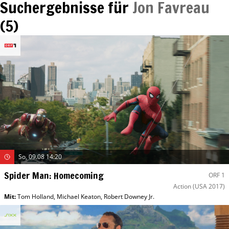
Suchergebnisse für
Jon Favreau
(
5
)
So, 09.08 14:20
Spider Man: Homecoming
ORF 1
Action
(USA 2017)
Mit
:
Tom Holland
,
Michael Keaton
,
Robert Downey Jr.