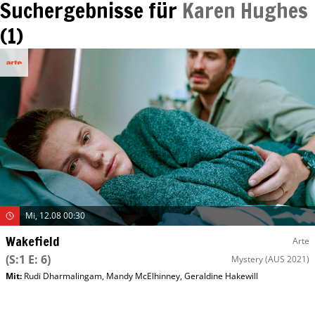
Suchergebnisse für
Karen Hughes
(
1
)
Mi, 12.08 00:30
Wakefield
Arte
(S:1 E: 6)
Mystery
(AUS 2021)
Mit
:
Rudi Dharmalingam
,
Mandy McElhinney
,
Geraldine Hakewill