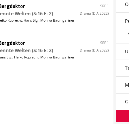
O
Bergdoktor
SRF 1
rennte Welten
(S:16 E: 2)
Drama
(D,A 2022)
eiko Ruprecht
,
Hans Sigl
,
Monika Baumgartner
P
P
Bergdoktor
SRF 1
rennte Welten
(S:16 E: 2)
Drama
(D,A 2022)
U
ans Sigl
,
Heiko Ruprecht
,
Monika Baumgartner
T
M
G