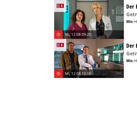
Der 
Get
Mit
:
H
Mi, 12.08 09:20
Der 
Get
Mit
:
H
Mi, 12.08 10:10