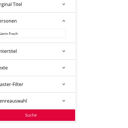
rginal Titel
ersonen
ersonen
ntertitel
exte
aster-Filter
enreauswahl
Suche