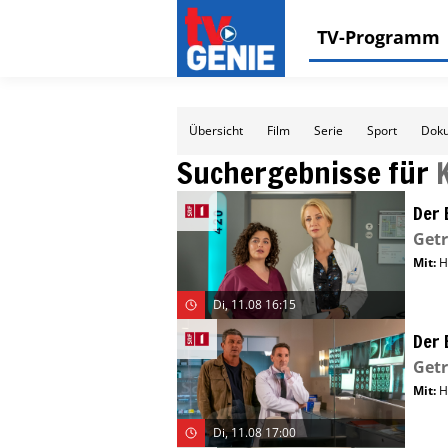
TV-Programm
Übersicht
Film
Serie
Sport
Doku
Suchergebnisse für
Der 
Get
Mit
:
H
Di, 11.08 16:15
Der 
Get
Mit
:
H
Di, 11.08 17:00