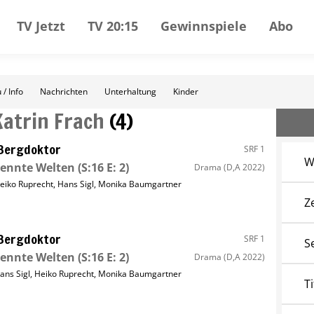
TV Jetzt
TV 20:15
Gewinnspiele
Abo
 / Info
Nachrichten
Unterhaltung
Kinder
Katrin Frach
(
4
)
Bergdoktor
SRF 1
W
rennte Welten
(S:16 E: 2)
Drama
(D,A 2022)
eiko Ruprecht
,
Hans Sigl
,
Monika Baumgartner
Z
Bergdoktor
SRF 1
S
rennte Welten
(S:16 E: 2)
Drama
(D,A 2022)
ans Sigl
,
Heiko Ruprecht
,
Monika Baumgartner
Ti