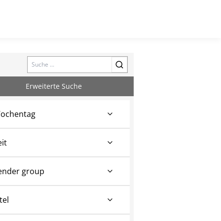
Search
Erweiterte Suche
ochentag
eit
ender group
tel