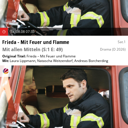
Sa, 08.08 07:35
Frieda – Mit Feuer und Flamme
Sat.1
Mit allen Mitteln
(S:1 E: 49)
Drama
(D 2026)
Original Titel:
Frieda – Mit Feuer und Flamme
Mit
:
Laura Lippmann
,
Natascha Weitzendorf
,
Andreas Borcherding