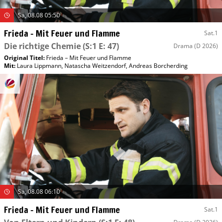
Sa, 08.08 05:50
Frieda – Mit Feuer und Flamme
Sat.1
Die richtige Chemie
(S:1 E: 47)
Drama
(D 2026)
Original Titel:
Frieda – Mit Feuer und Flamme
Mit
:
Laura Lippmann
,
Natascha Weitzendorf
,
Andreas Borcherding
Sa, 08.08 06:10
Frieda – Mit Feuer und Flamme
Sat.1