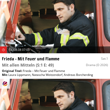
Sa, 08.08 07:05
Frieda – Mit Feuer und Flamme
Sat.1
Mit allen Mitteln
(S:1 E: 49)
Drama
(D 2026)
Original Titel:
Frieda – Mit Feuer und Flamme
Mit
:
Laura Lippmann
,
Natascha Weitzendorf
,
Andreas Borcherding