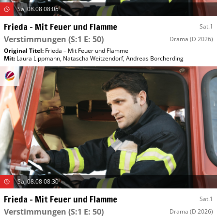
Sa, 08.08 08:05
Frieda – Mit Feuer und Flamme
Sat.1
Verstimmungen
(S:1 E: 50)
Drama
(D 2026)
Original Titel:
Frieda – Mit Feuer und Flamme
Mit
:
Laura Lippmann
,
Natascha Weitzendorf
,
Andreas Borcherding
Sa, 08.08 08:30
Frieda – Mit Feuer und Flamme
Sat.1
Verstimmungen
(S:1 E: 50)
Drama
(D 2026)