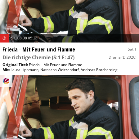
Sa, 08.08 05:25
Frieda – Mit Feuer und Flamme
Sat.1
Die richtige Chemie
(S:1 E: 47)
Drama
(D 2026)
Original Titel:
Frieda – Mit Feuer und Flamme
Mit
:
Laura Lippmann
,
Natascha Weitzendorf
,
Andreas Borcherding