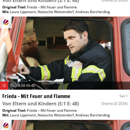
Von Eltern und Kindern
(S:1 E: 48)
Drama
(D 2026)
Original Titel:
Frieda – Mit Feuer und Flamme
Mit
:
Laura Lippmann
,
Natascha Weitzendorf
,
Andreas Borcherding
Sa, 08.08 06:40
Frieda – Mit Feuer und Flamme
Sat.1
Von Eltern und Kindern
(S:1 E: 48)
Drama
(D 2026)
Original Titel:
Frieda – Mit Feuer und Flamme
Mit
:
Laura Lippmann
,
Natascha Weitzendorf
,
Andreas Borcherding