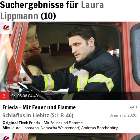
Suchergebnisse für
Laura
Lippmann
(
10
)
Sa, 08.08 04:40
Frieda – Mit Feuer und Flamme
Sat.1
Schlaflos in Liebitz
(S:1 E: 46)
Drama
(D 2026)
Original Titel:
Frieda – Mit Feuer und Flamme
Mit
:
Laura Lippmann
,
Natascha Weitzendorf
,
Andreas Borcherding