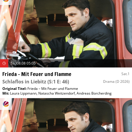
Sa, 08.08 05:05
Frieda – Mit Feuer und Flamme
Sat.1
Schlaflos in Liebitz
(S:1 E: 46)
Drama
(D 2026)
Original Titel:
Frieda – Mit Feuer und Flamme
Mit
:
Laura Lippmann
,
Natascha Weitzendorf
,
Andreas Borcherding