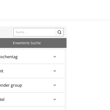
Search
Erweiterte Suche
ochentag
eit
ender group
tel