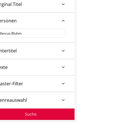
rginal Titel
ersonen
ersonen
ntertitel
exte
aster-Filter
enreauswahl
Suche