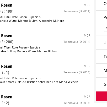
O
 Rosen
MDR
 E: 199)
Telenovela
(D 2014)
al Titel:
Rote Rosen – Specials
P
aniela Wutte
,
Marcus Bluhm
,
Alexandra M. Horn
P
 Rosen
MDR
 E: 200)
Telenovela
(D 2014)
U
al Titel:
Rote Rosen – Specials
aike Bollow
,
Daniela Wutte
,
Marcus Bluhm
T
 Rosen
MDR
M
 E: 1)
Telenovela
(D 2014)
al Titel:
Rote Rosen – Specials
laus Zmorek
,
Klaus Christian Schreiber
,
Lara-Maria Wichels
G
 Rosen
MDR
 E: 2)
Telenovela
(D 2014)