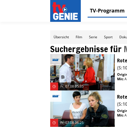
TV-Programm
Übersicht
Film
Serie
Sport
Doku
Suchergebnisse für
Rote
(S:10
Origin
Mit
:
A
Fr, 07.08 05:35
Rote
(S:10
Origin
Mit
:
A
Fr, 07.08 06:25