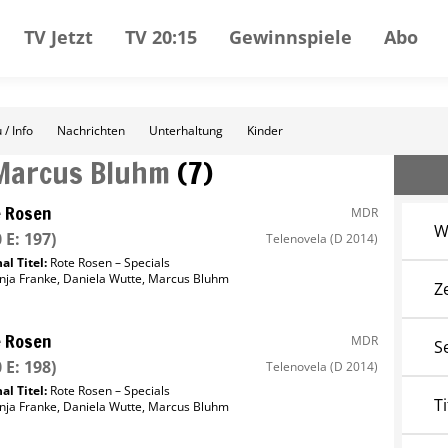
TV Jetzt
TV 20:15
Gewinnspiele
Abo
 / Info
Nachrichten
Unterhaltung
Kinder
Marcus Bluhm
(
7
)
 Rosen
MDR
W
 E: 197)
Telenovela
(D 2014)
al Titel:
Rote Rosen – Specials
nja Franke
,
Daniela Wutte
,
Marcus Bluhm
Z
 Rosen
MDR
S
 E: 198)
Telenovela
(D 2014)
al Titel:
Rote Rosen – Specials
Ti
nja Franke
,
Daniela Wutte
,
Marcus Bluhm