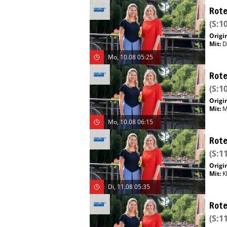
Rote
(S:10
Origin
Mit
:
D
Mo, 10.08 05:25
Rote
(S:10
Origin
Mit
:
M
Mo, 10.08 06:15
Rote
(S:11
Origin
Mit
:
K
Di, 11.08 05:35
Rote
(S:11