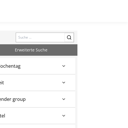
Search
Erweiterte Suche
ochentag
eit
ender group
tel