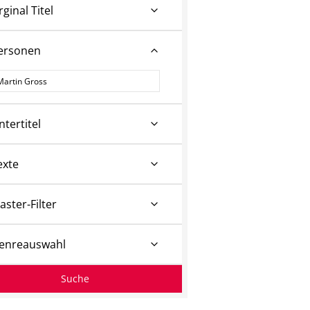
rginal Titel
ersonen
ersonen
ntertitel
exte
aster-Filter
enreauswahl
Suche