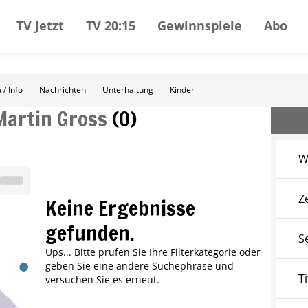
TV Jetzt
TV 20:15
Gewinnspiele
Abo
 / Info
Nachrichten
Unterhaltung
Kinder
Martin Gross
(
0
)
W
Z
Keine Ergebnisse
gefunden.
S
Ups... Bitte prufen Sie Ihre Filterkategorie oder
geben Sie eine andere Suchephrase und
Ti
versuchen Sie es erneut.