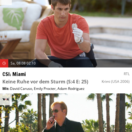
Sa, 08.08 02:10
CSI: Miami
RTL
Keine Ruhe vor dem Sturm
(S:4 E: 25)
Krimi
(USA 2006)
Mit
:
David Caruso
,
Emily Procter
,
Adam Rodriguez