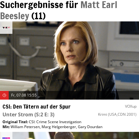
Suchergebnisse für
Matt Earl
Beesley
(
11
)
Fr, 07.08 15:55
CSI: Den Tätern auf der Spur
VOXup
Unter Strom
(S:2 E: 3)
Krimi
(USA,CDN 2001)
Original Titel:
CSI: Crime Scene Investigation
Mit
:
William Petersen
,
Marg Helgenberger
,
Gary Dourdan