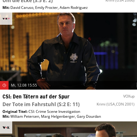
Um die Ecke
(S:5 E: 2)
Krimi
(USA 2006)
Mit
:
David Caruso
,
Emily Procter
,
Adam Rodriguez
Mi, 12.08 15:55
CSI: Den Tätern auf der Spur
VOXup
Der Tote im Fahrstuhl
(S:2 E: 11)
Krimi
(USA,CDN 2001)
Original Titel:
CSI: Crime Scene Investigation
Mit
:
William Petersen
,
Marg Helgenberger
,
Gary Dourdan