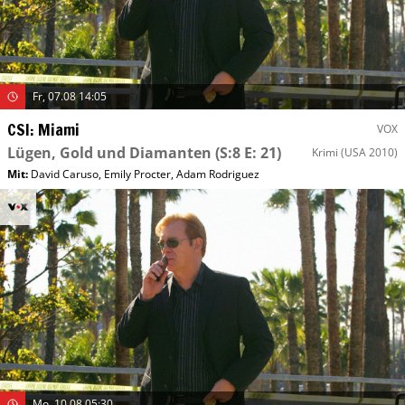
Fr, 07.08 14:05
CSI: Miami
VOX
Lügen, Gold und Diamanten
(S:8 E: 21)
Krimi
(USA 2010)
Mit
:
David Caruso
,
Emily Procter
,
Adam Rodriguez
Mo, 10.08 05:30