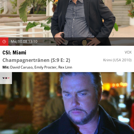
Mo, 10.08 13:10
CSI: Miami
VOX
Champagnertränen
(S:9 E: 2)
Krimi
(USA 2010)
Mit
:
David Caruso
,
Emily Procter
,
Rex Linn