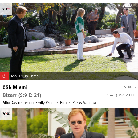
Mo, 10.08 16:55
CSI: Miami
VOXup
Bizarr
(S:9 E: 21)
Krimi
(USA 2011)
Mit
:
David Caruso
,
Emily Procter
,
Robert Parks-Valletta