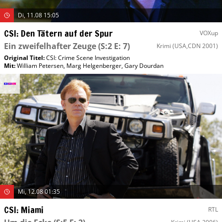
Di, 11.08 15:05
CSI: Den Tätern auf der Spur
VOXup
Ein zweifelhafter Zeuge
(S:2 E: 7)
Krimi
(USA,CDN 2001)
Original Titel:
CSI: Crime Scene Investigation
Mit
:
William Petersen
,
Marg Helgenberger
,
Gary Dourdan
Mi, 12.08 01:35
CSI: Miami
RTL