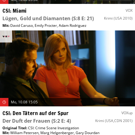
CSI: Miami
VOX
Lügen, Gold und Diamanten
(S:8 E: 21)
Krimi
(USA 2010)
Mit
:
David Caruso
,
Emily Procter
,
Adam Rodriguez
Mo, 10.08 15:05
CSI: Den Tätern auf der Spur
VOXup
Der Duft der Frauen
(S:2 E: 4)
Krimi
(USA,CDN 2001)
Original Titel:
CSI: Crime Scene Investigation
Mit
:
William Petersen
,
Marg Helgenberger
,
Gary Dourdan