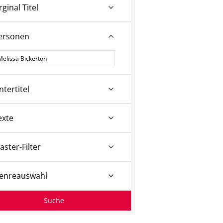
rginal Titel
ersonen
ersonen
ntertitel
exte
aster-Filter
enreauswahl
Suche