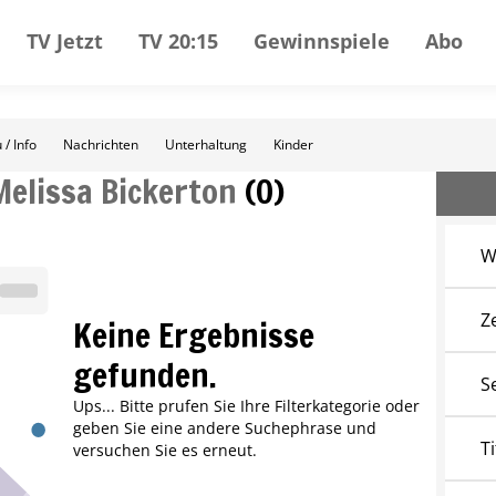
TV Jetzt
TV 20:15
Gewinnspiele
Abo
 / Info
Nachrichten
Unterhaltung
Kinder
Melissa Bickerton
(
0
)
W
Z
Keine Ergebnisse
gefunden.
S
Ups... Bitte prufen Sie Ihre Filterkategorie oder
geben Sie eine andere Suchephrase und
Ti
versuchen Sie es erneut.