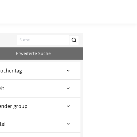
Search
Erweiterte Suche
ochentag
eit
ender group
tel