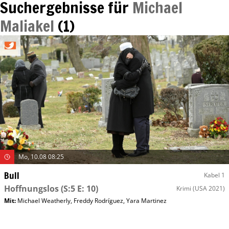
Suchergebnisse für
Michael
Maliakel
(
1
)
Mo, 10.08 08:25
Bull
Kabel 1
Hoffnungslos
(S:5 E: 10)
Krimi
(USA 2021)
Mit
:
Michael Weatherly
,
Freddy Rodríguez
,
Yara Martinez