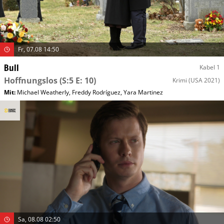
Fr, 07.08 14:50
Bull
Kabel 1
Hoffnungslos
(S:5 E: 10)
Krimi
(USA 2021)
Mit
:
Michael Weatherly
,
Freddy Rodríguez
,
Yara Martinez
Sa, 08.08 02:50