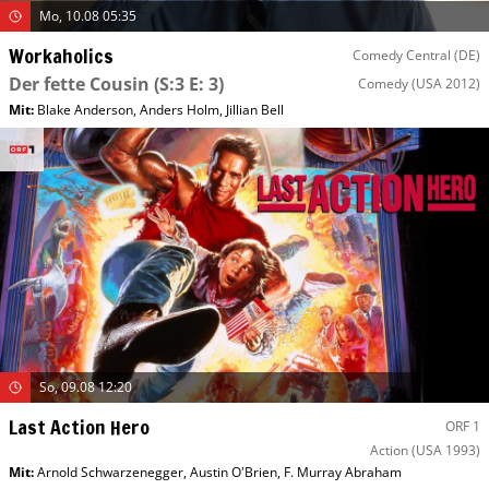
Mo, 10.08 05:35
Workaholics
Comedy Central (DE)
Der fette Cousin
(S:3 E: 3)
Comedy
(USA 2012)
Mit
:
Blake Anderson
,
Anders Holm
,
Jillian Bell
So, 09.08 12:20
Last Action Hero
ORF 1
Action
(USA 1993)
Mit
:
Arnold Schwarzenegger
,
Austin O'Brien
,
F. Murray Abraham