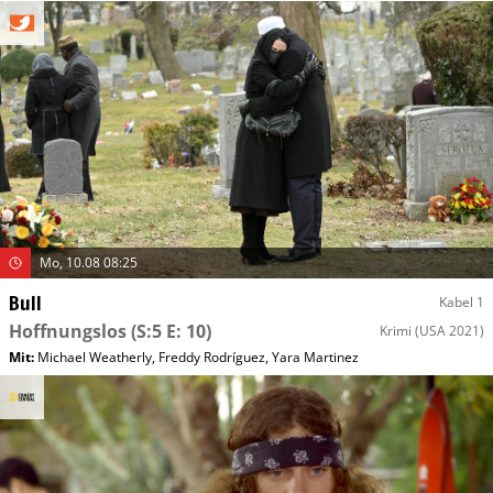
Mo, 10.08 08:25
Bull
Kabel 1
Hoffnungslos
(S:5 E: 10)
Krimi
(USA 2021)
Mit
:
Michael Weatherly
,
Freddy Rodríguez
,
Yara Martinez