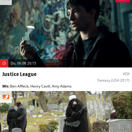
Do, 06.08 20:15
Justice League
VOX
Fantasy
(USA 2017)
Mit
:
Ben Affleck
,
Henry Cavill
,
Amy Adams