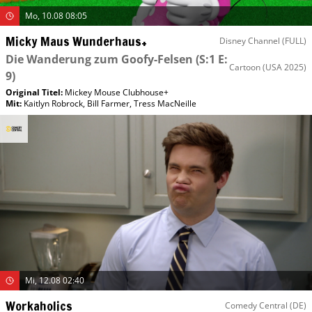
Mo, 10.08 08:05
Micky Maus Wunderhaus+
Disney Channel (FULL)
Die Wanderung zum Goofy-Felsen
(S:1 E:
Cartoon
(USA 2025)
9)
Original Titel:
Mickey Mouse Clubhouse+
Mit
:
Kaitlyn Robrock
,
Bill Farmer
,
Tress MacNeille
Mi, 12.08 02:40
Workaholics
Comedy Central (DE)