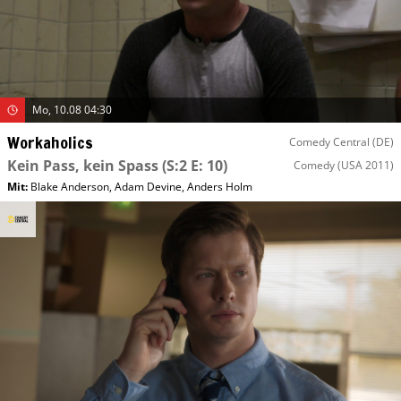
Mo, 10.08 04:30
Workaholics
Comedy Central (DE)
Kein Pass, kein Spass
(S:2 E: 10)
Comedy
(USA 2011)
Mit
:
Blake Anderson
,
Adam Devine
,
Anders Holm