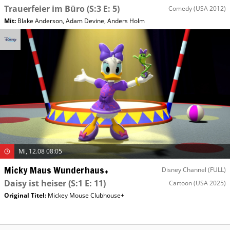
Trauerfeier im Büro
(S:3 E: 5)
Comedy
(USA 2012)
Mit
:
Blake Anderson
,
Adam Devine
,
Anders Holm
Mi, 12.08 08:05
Micky Maus Wunderhaus+
Disney Channel (FULL)
Daisy ist heiser
(S:1 E: 11)
Cartoon
(USA 2025)
Original Titel:
Mickey Mouse Clubhouse+