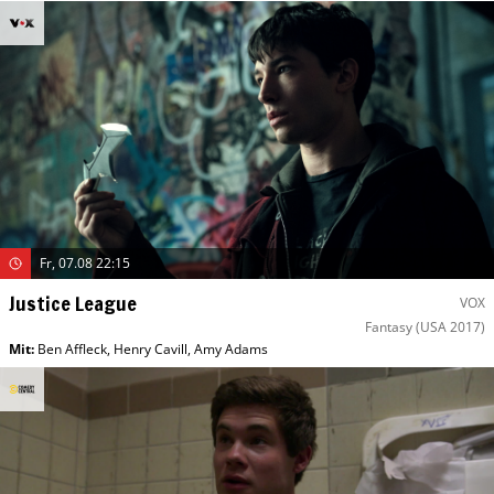
Fr, 07.08 22:15
Justice League
VOX
Fantasy
(USA 2017)
Mit
:
Ben Affleck
,
Henry Cavill
,
Amy Adams