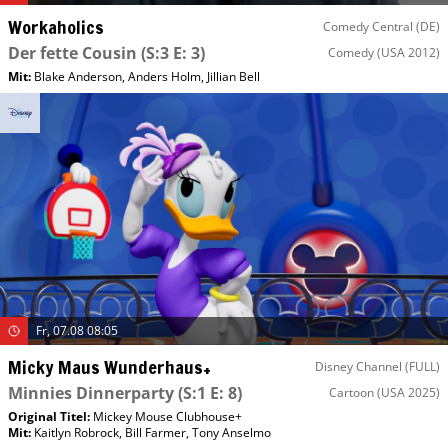
Workaholics
Comedy Central (DE)
Der fette Cousin
(S:3 E: 3)
Comedy
(USA 2012)
Mit
:
Blake Anderson
,
Anders Holm
,
Jillian Bell
Fr, 07.08 08:05
Micky Maus Wunderhaus+
Disney Channel (FULL)
Minnies Dinnerparty
(S:1 E: 8)
Cartoon
(USA 2025)
Original Titel:
Mickey Mouse Clubhouse+
Mit
:
Kaitlyn Robrock
,
Bill Farmer
,
Tony Anselmo