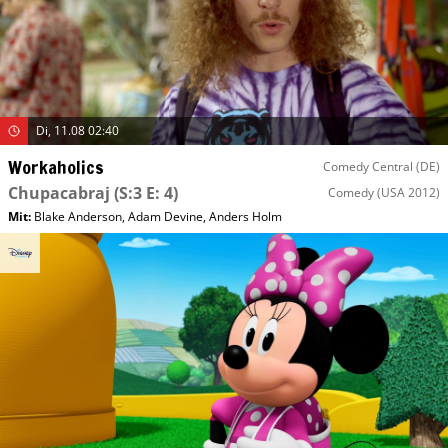
Di, 11.08 02:40
Workaholics
Comedy Central (DE)
Chupacabraj
(S:3 E: 4)
Comedy
(USA 2012)
Mit
:
Blake Anderson
,
Adam Devine
,
Anders Holm