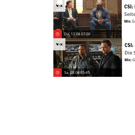
CSI:
Seit
Mit
:
G
Do, 13.08 07:00
CSI:
Die 
Mit
:
G
Sa, 08.08 05:45