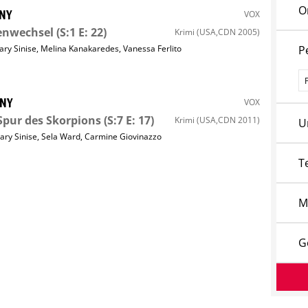
O
 NY
VOX
enwechsel
(S:1 E: 22)
Krimi
(USA,CDN 2005)
ary Sinise
,
Melina Kanakaredes
,
Vanessa Ferlito
P
P
 NY
VOX
Spur des Skorpions
(S:7 E: 17)
Krimi
(USA,CDN 2011)
U
ary Sinise
,
Sela Ward
,
Carmine Giovinazzo
T
M
G