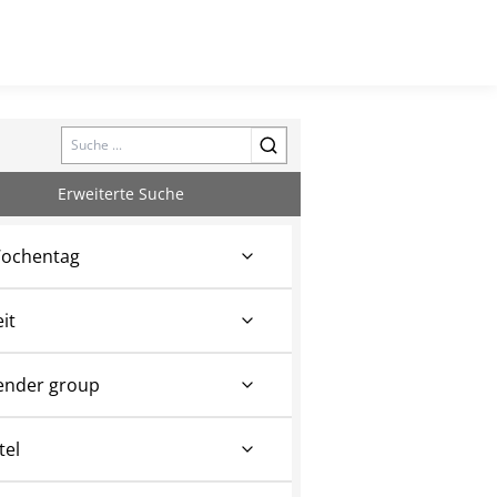
Search
Erweiterte Suche
ochentag
eit
ender group
tel