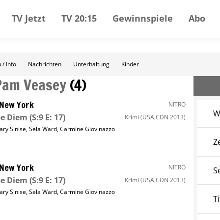
TV Jetzt
TV 20:15
Gewinnspiele
Abo
 / Info
Nachrichten
Unterhaltung
Kinder
Pam Veasey
(
4
)
 New York
NITRO
W
pe Diem
(S:9 E: 17)
Krimi
(USA,CDN 2013)
ary Sinise
,
Sela Ward
,
Carmine Giovinazzo
Z
 New York
NITRO
S
pe Diem
(S:9 E: 17)
Krimi
(USA,CDN 2013)
ary Sinise
,
Sela Ward
,
Carmine Giovinazzo
Ti