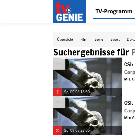
TV-Programm
Übersicht
Film
Serie
Sport
Doku
Suchergebnisse für
CSI:
Car
Mit
:
G
So, 09.08 18:30
CSI:
Car
Mit
:
G
So, 09.08 23:55