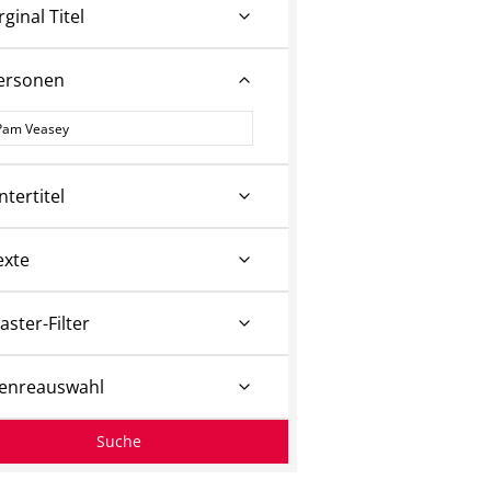
rginal Titel
ersonen
ersonen
ntertitel
exte
aster-Filter
enreauswahl
Suche