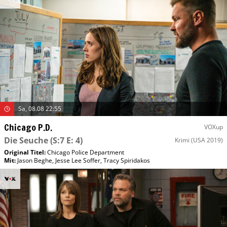
Sa, 08.08 22:55
Chicago P.D.
VOXup
Die Seuche
(S:7 E: 4)
Krimi
(USA 2019)
Original Titel:
Chicago Police Department
Mit
:
Jason Beghe
,
Jesse Lee Soffer
,
Tracy Spiridakos