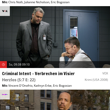
Mit
:
Chris Noth
,
Julianne Nicholson
,
Eric Bogosian
So, 09.08 09:10
Criminal Intent – Verbrechen im Visier
VOX
Herzlos
(S:7 E: 22)
Krimi
(USA 2008)
Mit
:
Vincent D'Onofrio
,
Kathryn Erbe
,
Eric Bogosian