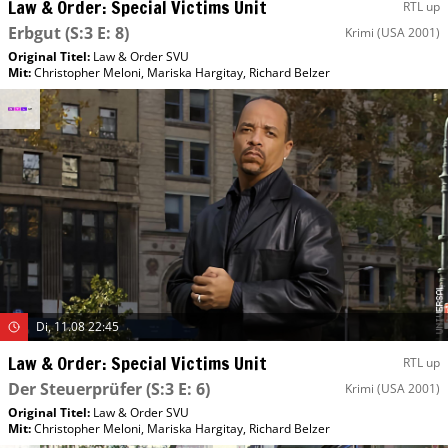
Law & Order: Special Victims Unit
RTL up
Erbgut
(S:3 E: 8)
Krimi
(USA 2001)
Original Titel:
Law & Order SVU
Mit
:
Christopher Meloni
,
Mariska Hargitay
,
Richard Belzer
Di, 11.08 22:45
Law & Order: Special Victims Unit
RTL up
Der Steuerprüfer
(S:3 E: 6)
Krimi
(USA 2001)
Original Titel:
Law & Order SVU
Mit
:
Christopher Meloni
,
Mariska Hargitay
,
Richard Belzer