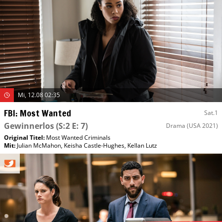
Mi, 12.08 02:35
FBI: Most Wanted
Sat.1
Gewinnerlos
(S:2 E: 7)
Drama
(USA 2021)
Original Titel:
Most Wanted Criminals
Mit
:
Julian McMahon
,
Keisha Castle-Hughes
,
Kellan Lutz