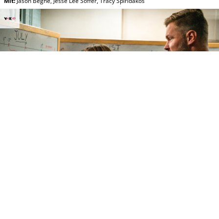
Mit
:
Jason Beghe
,
Jesse Lee Soffer
,
Tracy Spiridakos
So, 09.08 02:05
Chicago P.D.
VOXup
Die Seuche
(S:7 E: 4)
Krimi
(USA 2019)
Original Titel:
Chicago Police Department
Mit
:
Jason Beghe
,
Jesse Lee Soffer
,
Tracy Spiridakos