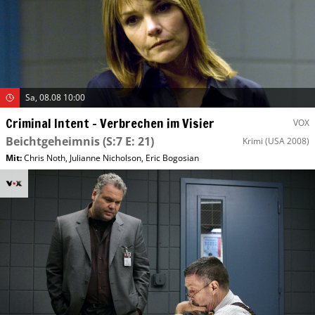
Sa, 08.08 10:00
Criminal Intent – Verbrechen im Visier
VOX
Beichtgeheimnis
(S:7 E: 21)
Krimi
(USA 2008)
Mit
:
Chris Noth
,
Julianne Nicholson
,
Eric Bogosian