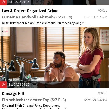
Sa, 08.08 01:35
Law & Order: Organized Crime
VOXup
Für eine Handvoll Lek mehr
(S:2 E: 4)
Krimi
(USA 2021)
Mit
:
Christopher Meloni
,
Danielle Moné Truitt
,
Ainsley Seiger
So, 09.08 01:25
Chicago P.D.
VOXup
Ein schlechter erster Tag
(S:7 E: 3)
Krimi
(USA 2019)
Original Titel:
Chicago Police Department