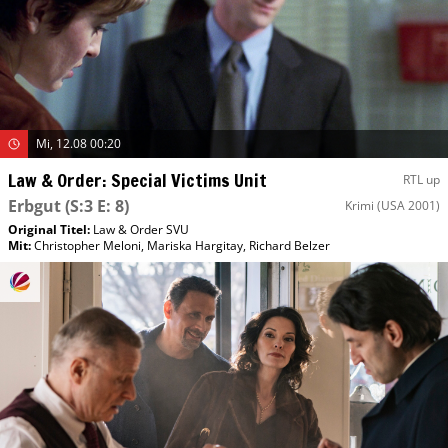
Mi, 12.08 00:20
Law & Order: Special Victims Unit
RTL up
Erbgut
(S:3 E: 8)
Krimi
(USA 2001)
Original Titel:
Law & Order SVU
Mit
:
Christopher Meloni
,
Mariska Hargitay
,
Richard Belzer