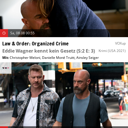
Sa, 08.08 00:55
Law & Order: Organized Crime
VOXup
Eddie Wagner kennt kein Gesetz
(S:2 E: 3)
Krimi
(USA 2021)
Mit
:
Christopher Meloni
,
Danielle Moné Truitt
,
Ainsley Seiger