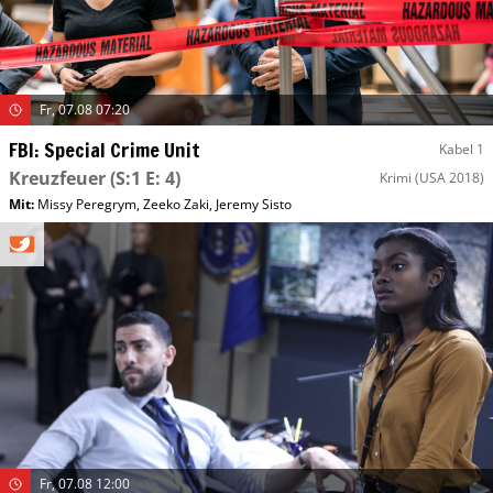
Fr, 07.08 07:20
FBI: Special Crime Unit
Kabel 1
Kreuzfeuer
(S:1 E: 4)
Krimi
(USA 2018)
Mit
:
Missy Peregrym
,
Zeeko Zaki
,
Jeremy Sisto
Fr, 07.08 12:00