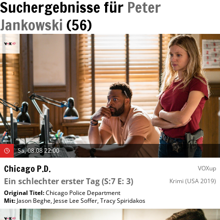
Suchergebnisse für
Peter
Jankowski
(
56
)
Sa, 08.08 22:00
Chicago P.D.
VOXup
Ein schlechter erster Tag
(S:7 E: 3)
Krimi
(USA 2019)
Original Titel:
Chicago Police Department
Mit
:
Jason Beghe
,
Jesse Lee Soffer
,
Tracy Spiridakos