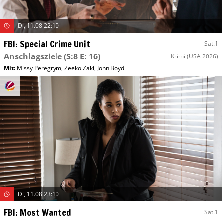
Di, 11.08 22:10
FBI: Special Crime Unit
Sat.1
Anschlagsziele
(S:8 E: 16)
Krimi
(USA 2026)
Mit
:
Missy Peregrym
,
Zeeko Zaki
,
John Boyd
Di, 11.08 23:10
FBI: Most Wanted
Sat.1