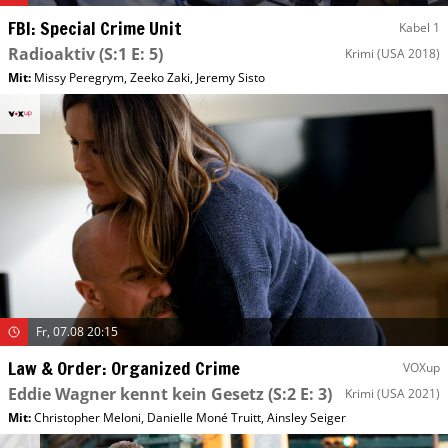
FBI: Special Crime Unit
Kabel 1
Radioaktiv
(S:1 E: 5)
Krimi
(USA 2018)
Mit
:
Missy Peregrym
,
Zeeko Zaki
,
Jeremy Sisto
Fr, 07.08 20:15
Law & Order: Organized Crime
VOXup
Eddie Wagner kennt kein Gesetz
(S:2 E: 3)
Krimi
(USA 2021)
Mit
:
Christopher Meloni
,
Danielle Moné Truitt
,
Ainsley Seiger