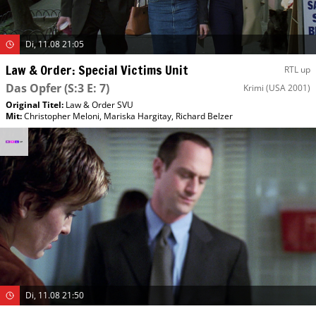
Di, 11.08 21:05
Law & Order: Special Victims Unit
RTL up
Das Opfer
(S:3 E: 7)
Krimi
(USA 2001)
Original Titel:
Law & Order SVU
Mit
:
Christopher Meloni
,
Mariska Hargitay
,
Richard Belzer
Di, 11.08 21:50