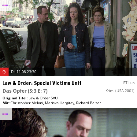
Di, 11.08 23:30
Law & Order: Special Victims Unit
RTL up
Das Opfer
(S:3 E: 7)
Krimi
(USA 2001)
Original Titel:
Law & Order SVU
Mit
:
Christopher Meloni
,
Mariska Hargitay
,
Richard Belzer