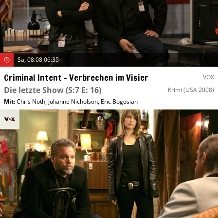
Sa, 08.08 06:35
Criminal Intent – Verbrechen im Visier
VOX
Die letzte Show
(S:7 E: 16)
Krimi
(USA 2008)
Mit
:
Chris Noth
,
Julianne Nicholson
,
Eric Bogosian