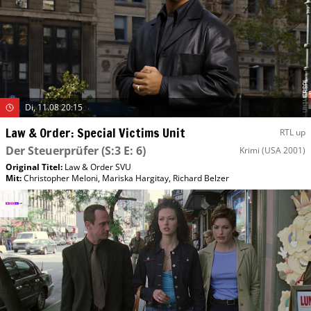
Di, 11.08 20:15
Law & Order: Special Victims Unit
RTL up
Der Steuerprüfer
(S:3 E: 6)
Krimi
(USA 2001)
Original Titel:
Law & Order SVU
Mit
:
Christopher Meloni
,
Mariska Hargitay
,
Richard Belzer