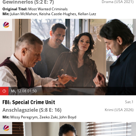
Gewinnerlos
(S:2 E: 7)
Drama
(USA 2021)
Original Titel:
Most Wanted Criminals
Mit
:
Julian McMahon
,
Keisha Castle-Hughes
,
Kellan Lutz
Mi, 12.08 01:50
FBI: Special Crime Unit
Sat.1
Anschlagsziele
(S:8 E: 16)
Krimi
(USA 2026)
Mit
:
Missy Peregrym
,
Zeeko Zaki
,
John Boyd