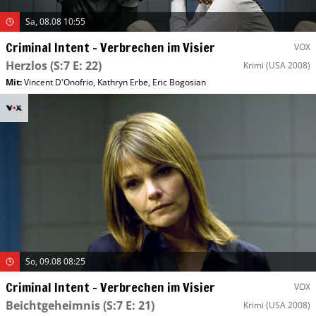
Sa, 08.08 10:55
Criminal Intent – Verbrechen im Visier
VOX
Herzlos
(S:7 E: 22)
Krimi
(USA 2008)
Mit
:
Vincent D'Onofrio
,
Kathryn Erbe
,
Eric Bogosian
So, 09.08 08:25
Criminal Intent – Verbrechen im Visier
VOX
Beichtgeheimnis
(S:7 E: 21)
Krimi
(USA 2008)