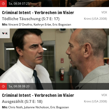
Sa, 08.08 07:25
Criminal Intent – Verbrechen im Visier
VOX
Tödliche Täuschung
(S:7 E: 17)
Krimi
(USA 2008)
Mit
:
Vincent D'Onofrio
,
Kathryn Erbe
,
Eric Bogosian
Sa, 08.08 08:20
Criminal Intent – Verbrechen im Visier
VOX
Ausgezählt
(S:7 E: 18)
Krimi
(USA 2008)
Mit
:
Chris Noth
,
Julianne Nicholson
,
Eric Bogosian