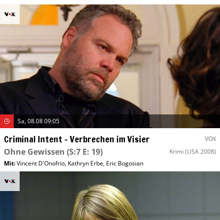
Sa, 08.08 09:05
Criminal Intent – Verbrechen im Visier
VOX
Ohne Gewissen
(S:7 E: 19)
Krimi
(USA 2008)
Mit
:
Vincent D'Onofrio
,
Kathryn Erbe
,
Eric Bogosian