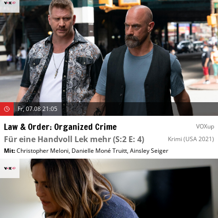
Fr, 07.08 21:05
Law & Order: Organized Crime
VOXup
Für eine Handvoll Lek mehr
(S:2 E: 4)
Krimi
(USA 2021)
Mit
:
Christopher Meloni
,
Danielle Moné Truitt
,
Ainsley Seiger