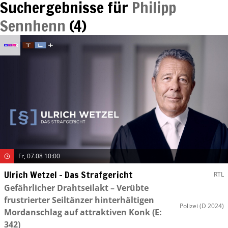
Suchergebnisse für
Philipp
Sennhenn
(
4
)
Fr, 07.08 10:00
Ulrich Wetzel – Das Strafgericht
RTL
Gefährlicher Drahtseilakt – Verübte
frustrierter Seiltänzer hinterhältigen
Polizei
(D 2024)
Mordanschlag auf attraktiven Konk
(E:
342)