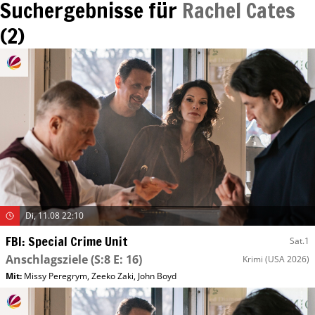
Suchergebnisse für
Rachel Cates
(
2
)
Di, 11.08 22:10
FBI: Special Crime Unit
Sat.1
Anschlagsziele
(S:8 E: 16)
Krimi
(USA 2026)
Mit
:
Missy Peregrym
,
Zeeko Zaki
,
John Boyd