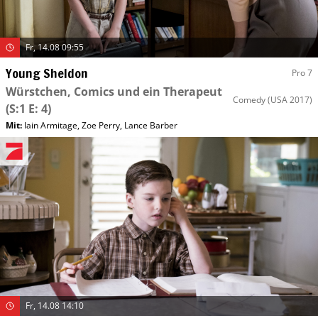
Fr, 14.08 09:55
Young Sheldon
Pro 7
Würstchen, Comics und ein Therapeut
Comedy
(USA 2017)
(S:1 E: 4)
Mit
:
Iain Armitage
,
Zoe Perry
,
Lance Barber
Fr, 14.08 14:10