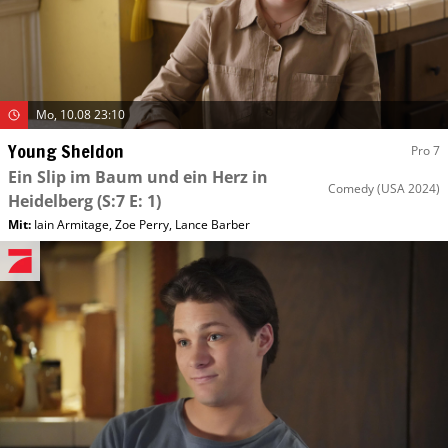
Mo, 10.08 23:10
Young Sheldon
Pro 7
Ein Slip im Baum und ein Herz in
Comedy
(USA 2024)
Heidelberg
(S:7 E: 1)
Mit
:
Iain Armitage
,
Zoe Perry
,
Lance Barber