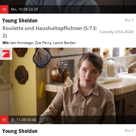
Mo, 10.08 23:35
Young Sheldon
Pro 7
Roulette und Haushaltspflichten
(S:7 E:
Comedy
(USA 2024)
2)
Mit
:
Iain Armitage
,
Zoe Perry
,
Lance Barber
Di, 11.08 03:40
Young Sheldon
Pro 7