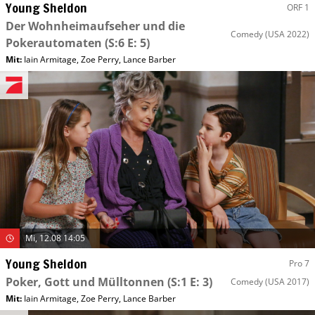
Young Sheldon
ORF 1
Der Wohnheimaufseher und die
Comedy
(USA 2022)
Pokerautomaten
(S:6 E: 5)
Mit
:
Iain Armitage
,
Zoe Perry
,
Lance Barber
Mi, 12.08 14:05
Young Sheldon
Pro 7
Poker, Gott und Mülltonnen
(S:1 E: 3)
Comedy
(USA 2017)
Mit
:
Iain Armitage
,
Zoe Perry
,
Lance Barber