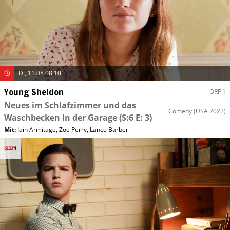
Di, 11.08 08:10
Young Sheldon
ORF 1
Neues im Schlafzimmer und das
Comedy
(USA 2022)
Waschbecken in der Garage
(S:6 E: 3)
Mit
:
Iain Armitage
,
Zoe Perry
,
Lance Barber