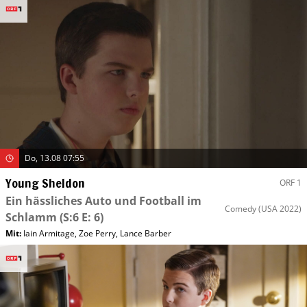
Do, 13.08 07:55
Young Sheldon
ORF 1
Ein hässliches Auto und Football im
Comedy
(USA 2022)
Schlamm
(S:6 E: 6)
Mit
:
Iain Armitage
,
Zoe Perry
,
Lance Barber