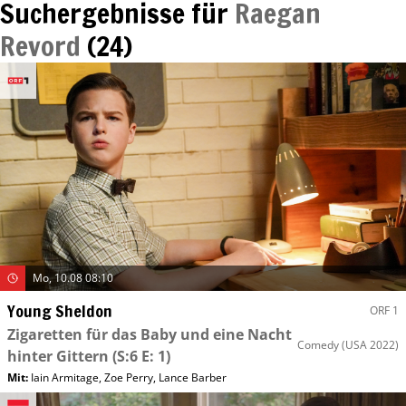
Suchergebnisse für
Raegan
Revord
(
24
)
Mo, 10.08 08:10
Young Sheldon
ORF 1
Zigaretten für das Baby und eine Nacht
Comedy
(USA 2022)
hinter Gittern
(S:6 E: 1)
Mit
:
Iain Armitage
,
Zoe Perry
,
Lance Barber