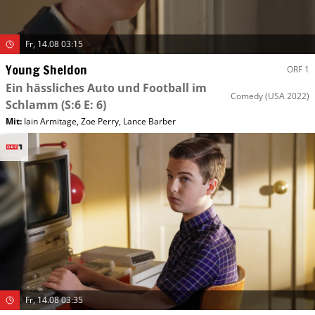
Fr, 14.08 03:15
Young Sheldon
ORF 1
Ein hässliches Auto und Football im
Comedy
(USA 2022)
Schlamm
(S:6 E: 6)
Mit
:
Iain Armitage
,
Zoe Perry
,
Lance Barber
Fr, 14.08 03:35