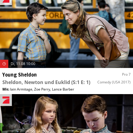
Di, 11.08 10:00
Young Sheldon
Pro 7
Sheldon, Newton und Euklid
(S:1 E: 1)
Comedy
(USA 2017)
Mit
:
Iain Armitage
,
Zoe Perry
,
Lance Barber