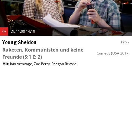
Di, 11.08 14:10
Young Sheldon
Pro 7
Raketen, Kommunisten und keine
Comedy
(USA 2017)
Freunde
(S:1 E: 2)
Mit
:
Iain Armitage
,
Zoe Perry
,
Raegan Revord