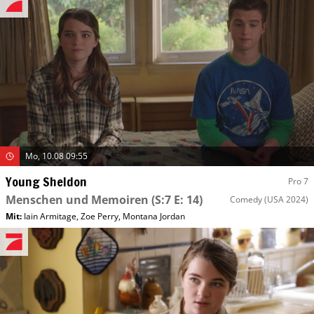
Mo, 10.08 09:55
Young Sheldon
Pro 7
Menschen und Memoiren
(S:7 E: 14)
Comedy
(USA 2024)
Mit
:
Iain Armitage
,
Zoe Perry
,
Montana Jordan