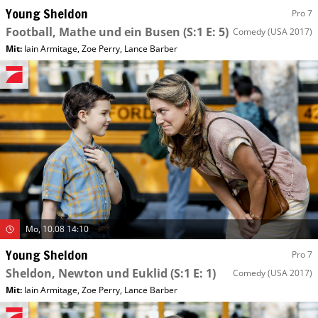
Young Sheldon
Pro 7
Football, Mathe und ein Busen
(S:1 E: 5)
Comedy
(USA 2017)
Mit
:
Iain Armitage
,
Zoe Perry
,
Lance Barber
Mo, 10.08 14:10
Young Sheldon
Pro 7
Sheldon, Newton und Euklid
(S:1 E: 1)
Comedy
(USA 2017)
Mit
:
Iain Armitage
,
Zoe Perry
,
Lance Barber