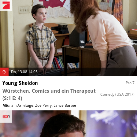
Do, 13.08 14:05
Young Sheldon
Pro 7
Würstchen, Comics und ein Therapeut
Comedy
(USA 2017)
(S:1 E: 4)
Mit
:
Iain Armitage
,
Zoe Perry
,
Lance Barber