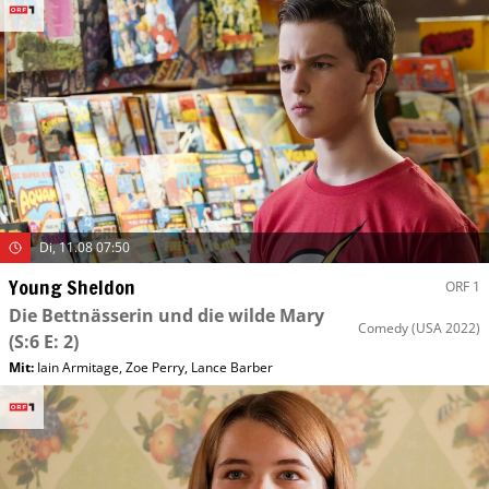
Di, 11.08 07:50
Young Sheldon
ORF 1
Die Bettnässerin und die wilde Mary
Comedy
(USA 2022)
(S:6 E: 2)
Mit
:
Iain Armitage
,
Zoe Perry
,
Lance Barber