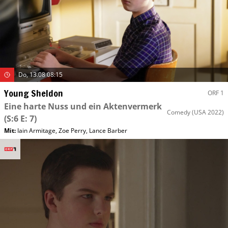
Do, 13.08 08:15
Young Sheldon
ORF 1
Eine harte Nuss und ein Aktenvermerk
Comedy
(USA 2022)
(S:6 E: 7)
Mit
:
Iain Armitage
,
Zoe Perry
,
Lance Barber