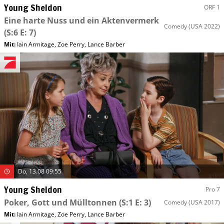
Young Sheldon
ORF 1
Eine harte Nuss und ein Aktenvermerk
Comedy
(USA 2022)
(S:6 E: 7)
Mit
:
Iain Armitage
,
Zoe Perry
,
Lance Barber
Do, 13.08 09:55
Young Sheldon
Pro 7
Poker, Gott und Mülltonnen
(S:1 E: 3)
Comedy
(USA 2017)
Mit
:
Iain Armitage
,
Zoe Perry
,
Lance Barber