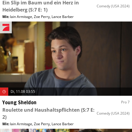
Ein Slip im Baum und ein Herz in
Comedy
(USA 2024)
Heidelberg
(S:7 E: 1)
Mit
:
Iain Armitage
,
Zoe Perry
,
Lance Barber
Di, 11.08 03:55
Young Sheldon
Pro 7
Roulette und Haushaltspflichten
(S:7 E:
Comedy
(USA 2024)
2)
Mit
:
Iain Armitage
,
Zoe Perry
,
Lance Barber