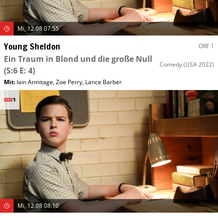
Mi, 12.08 07:55
Young Sheldon
ORF 1
Ein Traum in Blond und die große Null
Comedy
(USA 2022)
(S:6 E: 4)
Mit
:
Iain Armitage
,
Zoe Perry
,
Lance Barber
Mi, 12.08 08:10