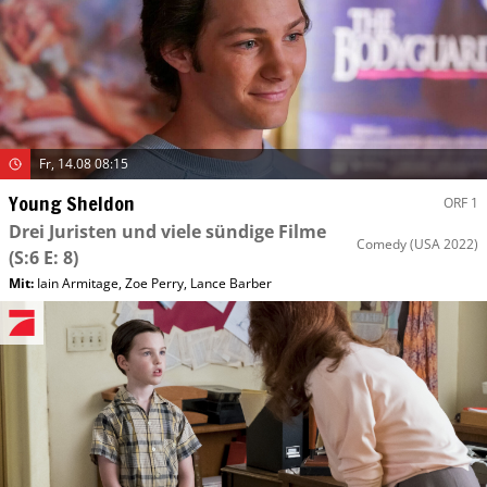
Fr, 14.08 08:15
Young Sheldon
ORF 1
Drei Juristen und viele sündige Filme
Comedy
(USA 2022)
(S:6 E: 8)
Mit
:
Iain Armitage
,
Zoe Perry
,
Lance Barber