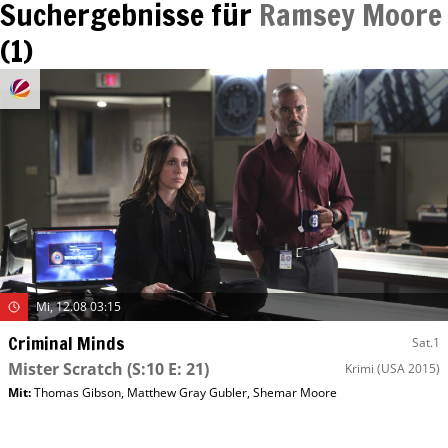
Suchergebnisse für
Ramsey Moore
(
1
)
Mi, 12.08 03:15
Criminal Minds
Sat.1
Mister Scratch
(S:10 E: 21)
Krimi
(USA 2015)
Mit
:
Thomas Gibson
,
Matthew Gray Gubler
,
Shemar Moore