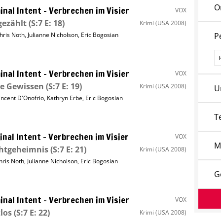
O
inal Intent – Verbrechen im Visier
VOX
gezählt
(S:7 E: 18)
Krimi
(USA 2008)
hris Noth
,
Julianne Nicholson
,
Eric Bogosian
P
P
inal Intent – Verbrechen im Visier
VOX
e Gewissen
(S:7 E: 19)
Krimi
(USA 2008)
U
incent D'Onofrio
,
Kathryn Erbe
,
Eric Bogosian
T
inal Intent – Verbrechen im Visier
VOX
M
chtgeheimnis
(S:7 E: 21)
Krimi
(USA 2008)
hris Noth
,
Julianne Nicholson
,
Eric Bogosian
G
inal Intent – Verbrechen im Visier
VOX
los
(S:7 E: 22)
Krimi
(USA 2008)