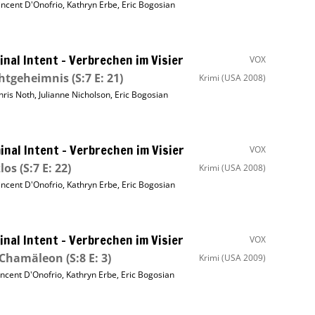
incent D'Onofrio
,
Kathryn Erbe
,
Eric Bogosian
inal Intent – Verbrechen im Visier
VOX
chtgeheimnis
(S:7 E: 21)
Krimi
(USA 2008)
hris Noth
,
Julianne Nicholson
,
Eric Bogosian
inal Intent – Verbrechen im Visier
VOX
los
(S:7 E: 22)
Krimi
(USA 2008)
incent D'Onofrio
,
Kathryn Erbe
,
Eric Bogosian
inal Intent – Verbrechen im Visier
VOX
 Chamäleon
(S:8 E: 3)
Krimi
(USA 2009)
incent D'Onofrio
,
Kathryn Erbe
,
Eric Bogosian