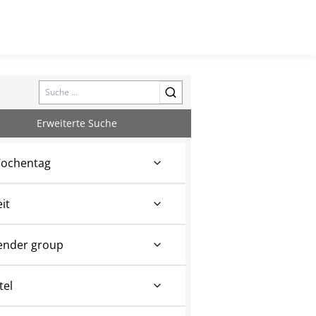
Search
Erweiterte Suche
ochentag
eit
ender group
tel