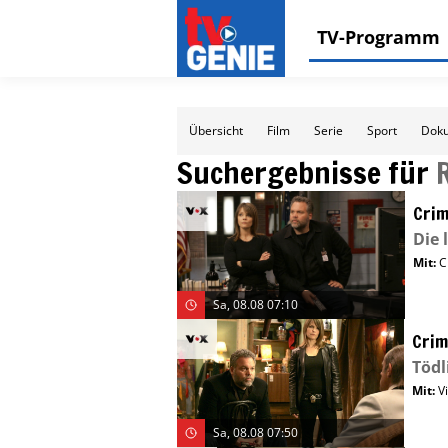
TV-Programm
Übersicht
Film
Serie
Sport
Doku
Suchergebnisse für
Crim
Die 
Mit
:
C
Sa, 08.08 07:10
Crim
Tödl
Mit
:
V
Sa, 08.08 07:50