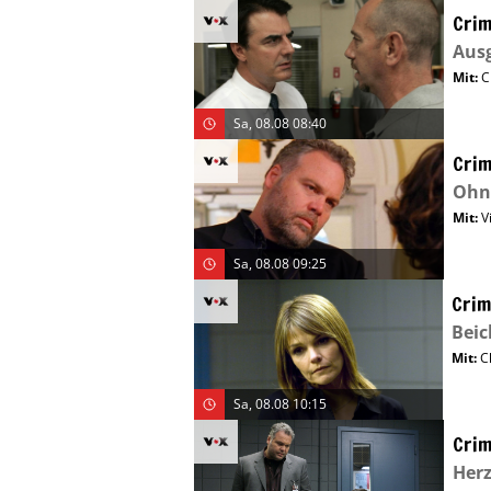
Crim
Aus
Mit
:
C
Sa, 08.08 08:40
Crim
Ohn
Mit
:
V
Sa, 08.08 09:25
Crim
Bei
Mit
:
C
Sa, 08.08 10:15
Crim
Herz