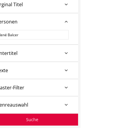
rginal Titel
ersonen
ersonen
ntertitel
exte
aster-Filter
enreauswahl
Suche