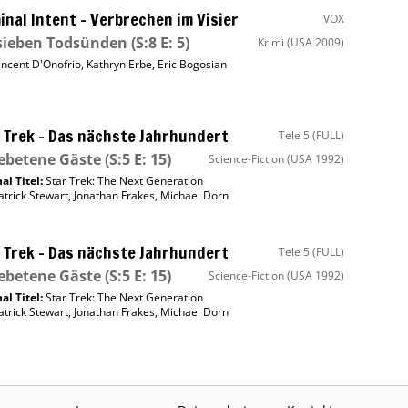
inal Intent – Verbrechen im Visier
VOX
sieben Todsünden
(S:8 E: 5)
Krimi
(USA 2009)
incent D'Onofrio
,
Kathryn Erbe
,
Eric Bogosian
 Trek – Das nächste Jahrhundert
Tele 5 (FULL)
ebetene Gäste
(S:5 E: 15)
Science-Fiction
(USA 1992)
al Titel:
Star Trek: The Next Generation
atrick Stewart
,
Jonathan Frakes
,
Michael Dorn
 Trek – Das nächste Jahrhundert
Tele 5 (FULL)
ebetene Gäste
(S:5 E: 15)
Science-Fiction
(USA 1992)
al Titel:
Star Trek: The Next Generation
atrick Stewart
,
Jonathan Frakes
,
Michael Dorn