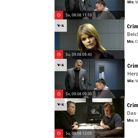
Mit
:
V
Sa, 08.08 11:10
Crim
Bei
Mit
:
C
So, 09.08 08:40
Crim
Herz
Mit
:
V
So, 09.08 09:30
Crim
Das
Mit
:
V
So, 09.08 12:05