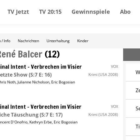
TV Jetzt
TV 20:15
Gewinnspiele
Abo
 / Info
Nachrichten
Unterhaltung
Kinder
René Balcer
(
12
)
inal Intent – Verbrechen im Visier
VOX
W
letzte Show
(S:7 E: 16)
Krimi
(USA 2008)
hris Noth
,
Julianne Nicholson
,
Eric Bogosian
Z
inal Intent – Verbrechen im Visier
VOX
S
iche Täuschung
(S:7 E: 17)
Krimi
(USA 2008)
incent D'Onofrio
,
Kathryn Erbe
,
Eric Bogosian
Ti