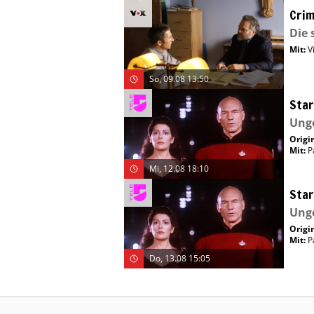
Crim
Die 
Mit
:
V
So, 09.08 13:50
Star
Ung
Origin
Mit
:
P
Mi, 12.08 18:10
Star
Ung
Origin
Mit
:
P
Do, 13.08 15:05