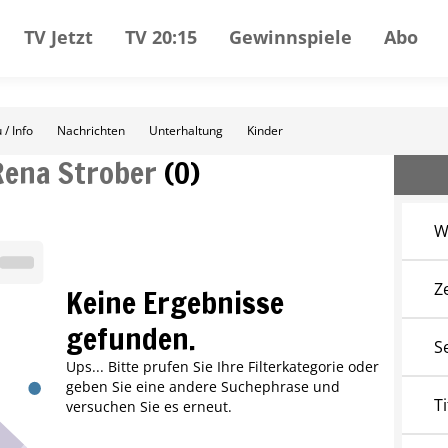
TV Jetzt
TV 20:15
Gewinnspiele
Abo
 / Info
Nachrichten
Unterhaltung
Kinder
Rena Strober
(
0
)
W
Z
Keine Ergebnisse
gefunden.
S
Ups... Bitte prufen Sie Ihre Filterkategorie oder
geben Sie eine andere Suchephrase und
Ti
versuchen Sie es erneut.