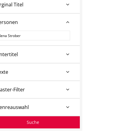
rginal Titel
ersonen
ersonen
ntertitel
exte
aster-Filter
enreauswahl
Suche