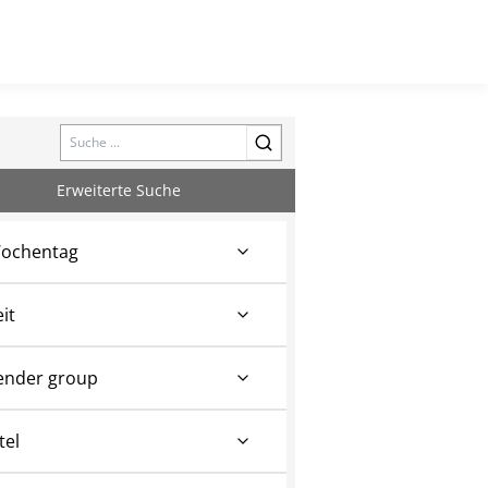
Search
Erweiterte Suche
ochentag
eit
ender group
tel