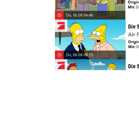
Origin
Mit
:
D
Do, 06.08 04:46
Die 
Air 
Origin
Mit
:
D
Do, 06.08 08:15
Die 
Gril
Origin
Do, 06.08 18:10
Die 
Freu
E: 6)
Origin
Mit
:
D
Do, 06.08 18:40