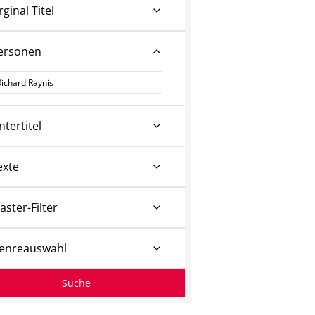
rginal Titel
ersonen
ersonen
ntertitel
exte
aster-Filter
enreauswahl
Suche