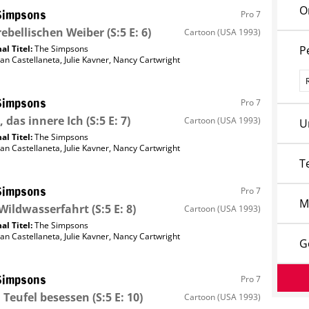
O
Simpsons
Pro 7
rebellischen Weiber
(S:5 E: 6)
Cartoon
(USA 1993)
al Titel:
The Simpsons
P
an Castellaneta
,
Julie Kavner
,
Nancy Cartwright
P
Simpsons
Pro 7
, das innere Ich
(S:5 E: 7)
Cartoon
(USA 1993)
U
al Titel:
The Simpsons
an Castellaneta
,
Julie Kavner
,
Nancy Cartwright
T
Simpsons
Pro 7
M
Wildwasserfahrt
(S:5 E: 8)
Cartoon
(USA 1993)
al Titel:
The Simpsons
an Castellaneta
,
Julie Kavner
,
Nancy Cartwright
G
Simpsons
Pro 7
Teufel besessen
(S:5 E: 10)
Cartoon
(USA 1993)