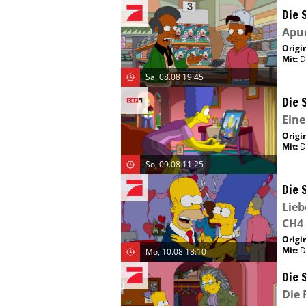
Die 
Apu
Origin
Mit
:
D
Sa, 08.08 19:45
Die 
Eine
Origin
Mit
:
D
So, 09.08 11:25
Die 
Lieb
CH4
Origin
Mit
:
D
Mo, 10.08 18:10
Die 
Die 