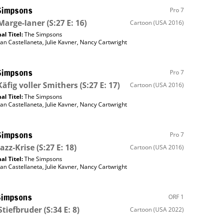
Simpsons
Pro 7
Marge-Ianer
(S:27 E: 16)
Cartoon
(USA 2016)
al Titel:
The Simpsons
an Castellaneta
,
Julie Kavner
,
Nancy Cartwright
Simpsons
Pro 7
Käfig voller Smithers
(S:27 E: 17)
Cartoon
(USA 2016)
al Titel:
The Simpsons
an Castellaneta
,
Julie Kavner
,
Nancy Cartwright
Simpsons
Pro 7
Jazz-Krise
(S:27 E: 18)
Cartoon
(USA 2016)
al Titel:
The Simpsons
an Castellaneta
,
Julie Kavner
,
Nancy Cartwright
Simpsons
ORF 1
Stiefbruder
(S:34 E: 8)
Cartoon
(USA 2022)