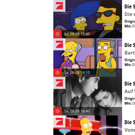
Die 
Die 
Origin
Mit
:
D
Sa, 08.08 15:40
Die 
Bart
Origin
Mit
:
D
Sa, 08.08 16:10
Die 
Auf 
Origin
Mit
:
D
Sa, 08.08 16:40
Die 
Vom 