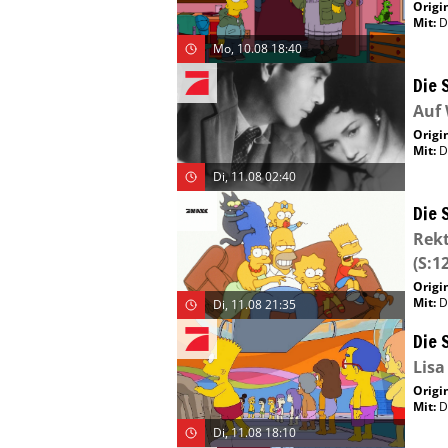
Origin
Mit
:
D
Mo, 10.08 18:40
Die 
Auf 
Origin
Mit
:
D
Di, 11.08 02:40
Die 
Rekt
(S:12
Origin
Mit
:
D
Di, 11.08 21:35
Die 
Lisa
Origin
Mit
:
D
Di, 11.08 18:10