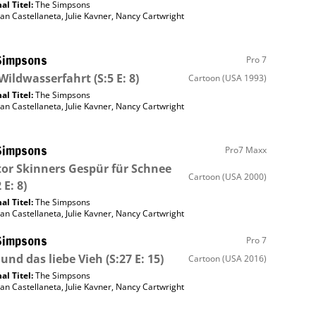
al Titel:
The Simpsons
an Castellaneta
,
Julie Kavner
,
Nancy Cartwright
Simpsons
Pro 7
Wildwasserfahrt
(S:5 E: 8)
Cartoon
(USA 1993)
al Titel:
The Simpsons
an Castellaneta
,
Julie Kavner
,
Nancy Cartwright
Simpsons
Pro7 Maxx
or Skinners Gespür für Schnee
Cartoon
(USA 2000)
 E: 8)
al Titel:
The Simpsons
an Castellaneta
,
Julie Kavner
,
Nancy Cartwright
Simpsons
Pro 7
 und das liebe Vieh
(S:27 E: 15)
Cartoon
(USA 2016)
al Titel:
The Simpsons
an Castellaneta
,
Julie Kavner
,
Nancy Cartwright