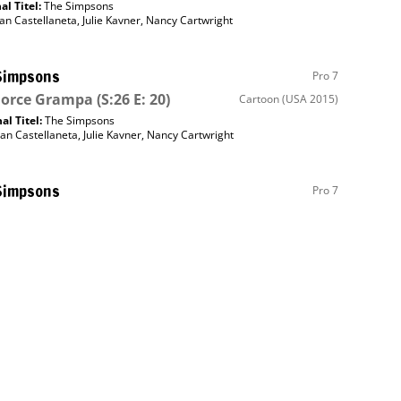
al Titel:
The Simpsons
an Castellaneta
,
Julie Kavner
,
Nancy Cartwright
Simpsons
Pro 7
Force Grampa
(S:26 E: 20)
Cartoon
(USA 2015)
al Titel:
The Simpsons
an Castellaneta
,
Julie Kavner
,
Nancy Cartwright
Simpsons
Pro 7
ling Homer
(S:27 E: 2)
Cartoon
(USA 2015)
al Titel:
The Simpsons
Simpsons
Pro 7
ndin mit gewissen Vorzügen
(S:27
Cartoon
(USA 2015)
al Titel:
The Simpsons
an Castellaneta
,
Julie Kavner
,
Nancy Cartwright