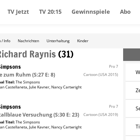
TV Jetzt
TV 20:15
Gewinnspiele
Abo
 / Info
Nachrichten
Unterhaltung
Kinder
Richard Raynis
(
31
)
Simpsons
Pro 7
W
e zum Ruhm
(S:27 E: 8)
Cartoon
(USA 2015)
al Titel:
The Simpsons
an Castellaneta
,
Julie Kavner
,
Nancy Cartwright
Z
Simpsons
Pro 7
S
tallblaue Versuchung
(S:30 E: 23)
Cartoon
(USA 2019)
al Titel:
The Simpsons
Ti
an Castellaneta
,
Julie Kavner
,
Nancy Cartwright