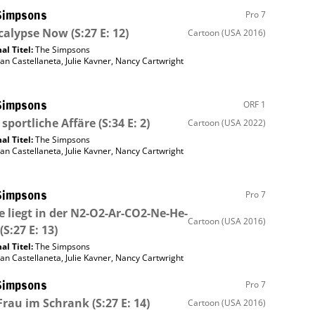
Simpsons
Pro 7
calypse Now
(S:27 E: 12)
Cartoon
(USA 2016)
al Titel:
The Simpsons
an Castellaneta
,
Julie Kavner
,
Nancy Cartwright
Simpsons
ORF 1
 sportliche Affäre
(S:34 E: 2)
Cartoon
(USA 2022)
al Titel:
The Simpsons
an Castellaneta
,
Julie Kavner
,
Nancy Cartwright
Simpsons
Pro 7
e liegt in der N2-O2-Ar-CO2-Ne-He-
Cartoon
(USA 2016)
(S:27 E: 13)
al Titel:
The Simpsons
an Castellaneta
,
Julie Kavner
,
Nancy Cartwright
Simpsons
Pro 7
Frau im Schrank
(S:27 E: 14)
Cartoon
(USA 2016)