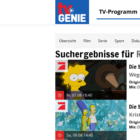
TV-Programm
Übersicht
Film
Serie
Sport
Doku
Suchergebnisse für
Die 
Weg
Origin
Mit
:
D
Fr, 07.08 18:40
Die 
Kris
Origin
Mit
:
D
Sa, 08.08 14:45