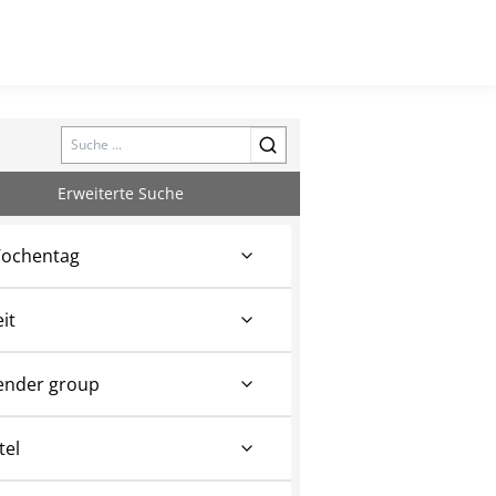
Search
Erweiterte Suche
ochentag
eit
ender group
tel