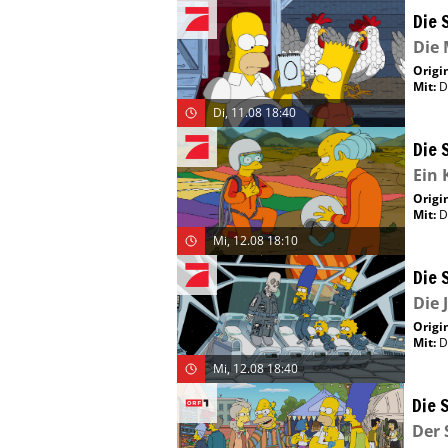
Die 
Die 
Origin
Mit
:
D
Di, 11.08 18:40
Die 
Ein 
Origin
Mit
:
D
Mi, 12.08 18:10
Die 
Die 
Origin
Mit
:
D
Mi, 12.08 18:40
Die 
Der 