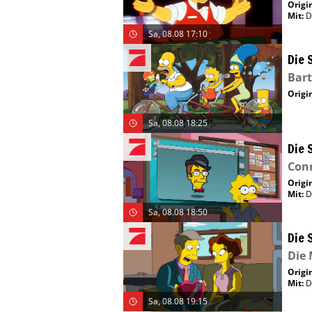
Origin
Mit
:
D
Sa, 08.08 17:10
Die 
Bar
Origin
Sa, 08.08 18:25
Die 
Con
Origin
Mit
:
D
Sa, 08.08 18:50
Die 
Die 
Origin
Mit
:
D
Sa, 08.08 19:15