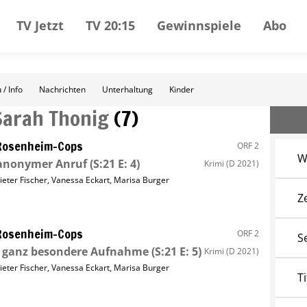
TV Jetzt
TV 20:15
Gewinnspiele
Abo
 / Info
Nachrichten
Unterhaltung
Kinder
Sarah Thonig
(
7
)
Rosenheim-Cops
ORF 2
W
 anonymer Anruf
(S:21 E: 4)
Krimi
(D 2021)
ieter Fischer
,
Vanessa Eckart
,
Marisa Burger
Z
Rosenheim-Cops
ORF 2
S
e ganz besondere Aufnahme
(S:21 E: 5)
Krimi
(D 2021)
ieter Fischer
,
Vanessa Eckart
,
Marisa Burger
Ti