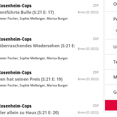
O
Rosenheim-Cops
ZDF
entführte Bulle
(S:21 E: 17)
Krimi
(D 2022)
ieter Fischer
,
Sophie Melbinger
,
Marisa Burger
P
P
Rosenheim-Cops
ZDF
überraschendes Wiedersehen
(S:21 E:
U
Krimi
(D 2022)
ieter Fischer
,
Sophie Melbinger
,
Marisa Burger
T
Rosenheim-Cops
ZDF
M
en hat seinen Preis
(S:21 E: 19)
Krimi
(D 2022)
ieter Fischer
,
Sophie Melbinger
,
Marisa Burger
G
Rosenheim-Cops
ZDF
ler allein zu Haus
(S:21 E: 20)
Krimi
(D 2022)