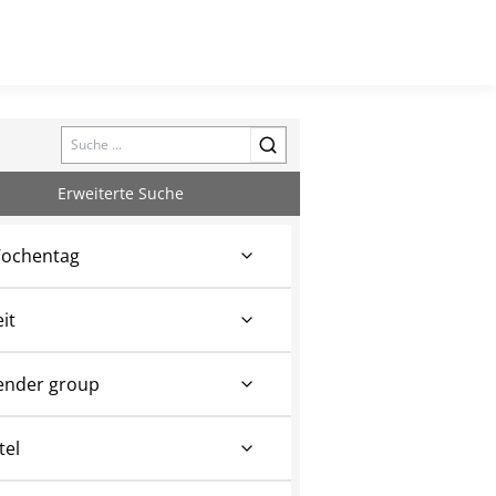
Search
Erweiterte Suche
ochentag
eit
ender group
tel