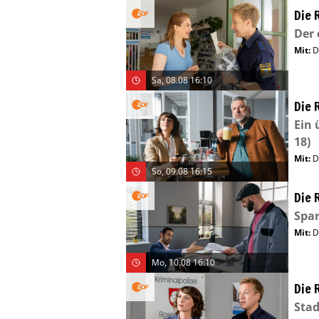
Die 
Der 
Mit
:
D
Sa, 08.08 16:10
Die 
Ein 
18)
Mit
:
D
So, 09.08 16:15
Die 
Spar
Mit
:
D
Mo, 10.08 16:10
Die 
Stad