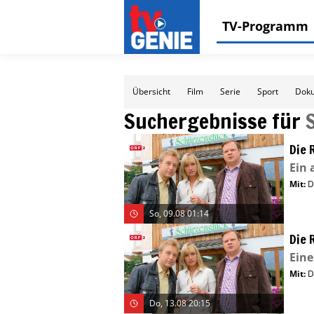
TV-Programm
Übersicht
Film
Serie
Sport
Doku
Suchergebnisse für
Die 
Ein
Mit
:
D
So, 09.08 01:14
Die 
Ein
Mit
:
D
Do, 13.08 20:15