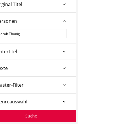
rginal Titel
ersonen
ersonen
ntertitel
exte
aster-Filter
enreauswahl
Suche