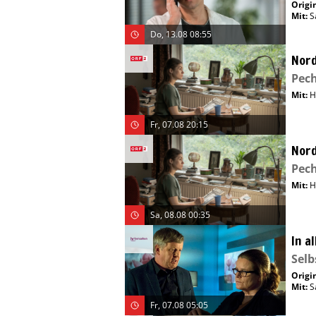
Origin
Mit
:
S
Do, 13.08 08:55
Nord
Pec
Mit
:
H
Fr, 07.08 20:15
Nord
Pec
Mit
:
H
Sa, 08.08 00:35
In a
Selb
Origin
Mit
:
S
Fr, 07.08 05:05