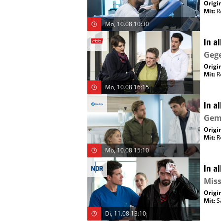
Origin
Mit
:
R
Mo, 10.08 10:30
In a
Geg
Origin
Mit
:
R
Mo, 10.08 16:15
In a
Gem
Origin
Mit
:
R
Mo, 10.08 15:10
In a
Miss
Origin
Mit
:
S
Di, 11.08 13:10