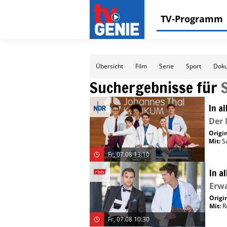
TV-Programm
Übersicht
Film
Serie
Sport
Doku
Suchergebnisse für
In a
Der
Origin
Mit
:
S
Fr, 07.08 13:10
In a
Erw
Origin
Mit
:
R
Fr, 07.08 10:30