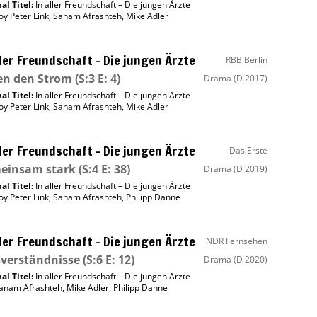
al Titel:
In aller Freundschaft – Die jungen Ärzte
oy Peter Link
,
Sanam Afrashteh
,
Mike Adler
ller Freundschaft – Die jungen Ärzte
RBB Berlin
en den Strom
(S:3 E: 4)
Drama
(D 2017)
al Titel:
In aller Freundschaft – Die jungen Ärzte
oy Peter Link
,
Sanam Afrashteh
,
Mike Adler
ller Freundschaft – Die jungen Ärzte
Das Erste
einsam stark
(S:4 E: 38)
Drama
(D 2019)
al Titel:
In aller Freundschaft – Die jungen Ärzte
oy Peter Link
,
Sanam Afrashteh
,
Philipp Danne
ller Freundschaft – Die jungen Ärzte
NDR Fernsehen
verständnisse
(S:6 E: 12)
Drama
(D 2020)
al Titel:
In aller Freundschaft – Die jungen Ärzte
anam Afrashteh
,
Mike Adler
,
Philipp Danne