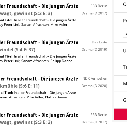
O
ller Freundschaft – Die jungen Ärzte
RBB Berlin
wagt, gewinnt
(S:3 E: 3)
Drama
(D 2017)
al Titel:
In aller Freundschaft – Die jungen Ärzte
P
oy Peter Link
,
Sanam Afrashteh
,
Mike Adler
P
ller Freundschaft – Die jungen Ärzte
Das Erste
windel
(S:4 E: 37)
Drama
(D 2019)
U
al Titel:
In aller Freundschaft – Die jungen Ärzte
oy Peter Link
,
Sanam Afrashteh
,
Philipp Danne
T
ller Freundschaft – Die jungen Ärzte
NDR Fernsehen
M
ckmühle
(S:6 E: 11)
Drama
(D 2020)
al Titel:
In aller Freundschaft – Die jungen Ärzte
anam Afrashteh
,
Mike Adler
,
Philipp Danne
G
ller Freundschaft – Die jungen Ärzte
RBB Berlin
wagt, gewinnt
(S:3 E: 3)
Drama
(D 2017)