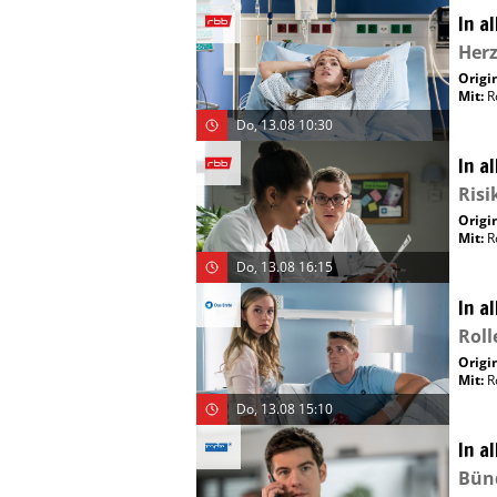
In a
Her
Origin
Mit
:
R
Do, 13.08 10:30
In a
Ris
Origin
Mit
:
R
Do, 13.08 16:15
In a
Rol
Origin
Mit
:
R
Do, 13.08 15:10
In a
Bün