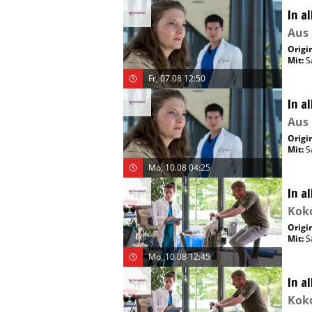
In a
Aus 
Origin
Mit
:
S
Fr, 07.08 12:50
In a
Aus 
Origin
Mit
:
S
Mo, 10.08 04:25
In a
Kok
Origin
Mit
:
S
Mo, 10.08 12:45
In a
Kok