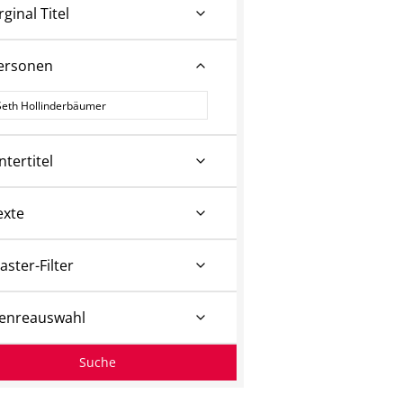
rginal Titel
ersonen
ersonen
ntertitel
exte
aster-Filter
enreauswahl
Suche