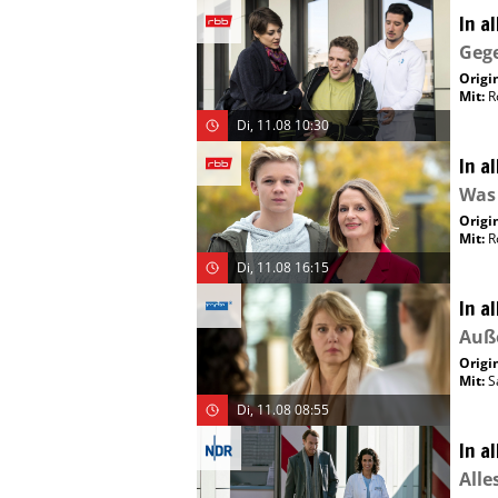
In a
Geg
Origin
Mit
:
R
Di, 11.08 10:30
In a
Was 
Origin
Mit
:
R
Di, 11.08 16:15
In a
Auß
Origin
Mit
:
S
Di, 11.08 08:55
In a
Alle