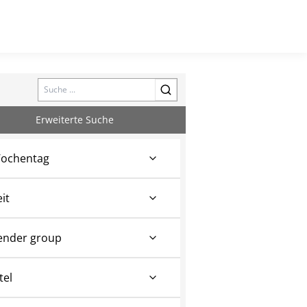
Search
Erweiterte Suche
ochentag
eit
ender group
tel