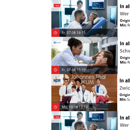
In a
Wer 
Origin
Mit
:
R
Fr, 07.08 16:15
In a
Sch
Origin
Mit
:
R
Fr, 07.08 15:10
In a
Zwi
Origin
Mit
:
S
Mo, 10.08 13:10
In a
Wer 