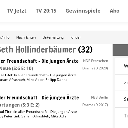
TV Jetzt
TV 20:15
Gewinnspiele
Abo
 / Info
Nachrichten
Unterhaltung
Kinder
Seth Hollinderbäumer
(
32
)
ller Freundschaft – Die jungen Ärzte
NDR Fernsehen
W
 Neue
(S:6 E: 10)
Drama
(D 2020)
al Titel:
In aller Freundschaft – Die jungen Ärzte
anam Afrashteh
,
Mike Adler
,
Philipp Danne
Z
ller Freundschaft – Die jungen Ärzte
RBB Berlin
S
artungen
(S:3 E: 2)
Drama
(D 2017)
al Titel:
In aller Freundschaft – Die jungen Ärzte
Ti
oy Peter Link
,
Sanam Afrashteh
,
Mike Adler