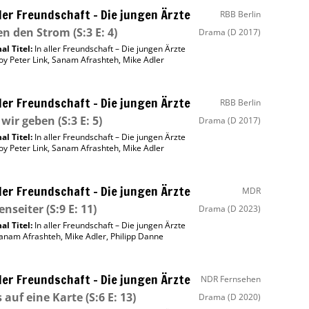
ller Freundschaft – Die jungen Ärzte
RBB Berlin
en den Strom
(S:3 E: 4)
Drama
(D 2017)
al Titel:
In aller Freundschaft – Die jungen Ärzte
oy Peter Link
,
Sanam Afrashteh
,
Mike Adler
ller Freundschaft – Die jungen Ärzte
RBB Berlin
wir geben
(S:3 E: 5)
Drama
(D 2017)
al Titel:
In aller Freundschaft – Die jungen Ärzte
oy Peter Link
,
Sanam Afrashteh
,
Mike Adler
ller Freundschaft – Die jungen Ärzte
MDR
enseiter
(S:9 E: 11)
Drama
(D 2023)
al Titel:
In aller Freundschaft – Die jungen Ärzte
anam Afrashteh
,
Mike Adler
,
Philipp Danne
ller Freundschaft – Die jungen Ärzte
NDR Fernsehen
s auf eine Karte
(S:6 E: 13)
Drama
(D 2020)