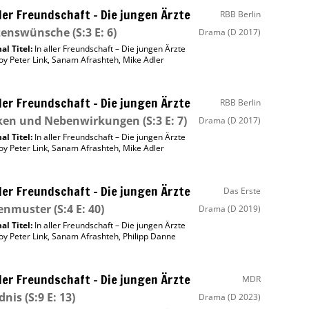
ller Freundschaft – Die jungen Ärzte
RBB Berlin
zenswünsche
(S:3 E: 6)
Drama
(D 2017)
al Titel:
In aller Freundschaft – Die jungen Ärzte
oy Peter Link
,
Sanam Afrashteh
,
Mike Adler
ller Freundschaft – Die jungen Ärzte
RBB Berlin
iken und Nebenwirkungen
(S:3 E: 7)
Drama
(D 2017)
al Titel:
In aller Freundschaft – Die jungen Ärzte
oy Peter Link
,
Sanam Afrashteh
,
Mike Adler
ller Freundschaft – Die jungen Ärzte
Das Erste
lenmuster
(S:4 E: 40)
Drama
(D 2019)
al Titel:
In aller Freundschaft – Die jungen Ärzte
oy Peter Link
,
Sanam Afrashteh
,
Philipp Danne
ller Freundschaft – Die jungen Ärzte
MDR
dnis
(S:9 E: 13)
Drama
(D 2023)