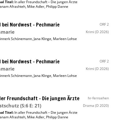
al Titel:
In aller Freundschaft – Die jungen Ärzte
anam Afrashteh
,
Mike Adler
,
Philipp Danne
 bei Nordwest – Pechmarie
ORF 2
hmarie
Krimi
(D 2026)
innerk Schönemann
,
Jana Klinge
,
Marleen Lohse
 bei Nordwest – Pechmarie
ORF 2
hmarie
Krimi
(D 2026)
innerk Schönemann
,
Jana Klinge
,
Marleen Lohse
ller Freundschaft – Die jungen Ärzte
hr-fernsehen
stschutz
(S:6 E: 21)
Drama
(D 2020)
al Titel:
In aller Freundschaft – Die jungen Ärzte
anam Afrashteh
,
Mike Adler
,
Philipp Danne