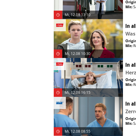
Origin
Mit
:
S
Mi, 12.08 13:10
In a
Was 
Origin
Mit
:
R
Mi, 12.08 10:30
In a
Her
Origin
Mit
:
R
Mi, 12.08 16:15
In a
Zerr
Origin
Mit
:
S
Mi, 12.08 08:55